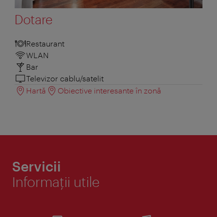
Dotare
Restaurant
WLAN
Bar
Televizor cablu/satelit
Hartă
Obiective interesante în zonă
Servicii
Informaţii utile