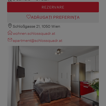
REZERVARE
ADĂUGAȚI PREFERINŢA
Schloßgasse 21, 1050 Wien
wohnen.schlossquadr.at
apartment@schlossquadr.at