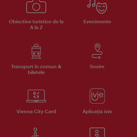
Obiective turistice de la
Evenimente
A la Z
Transport în comun &
Sosire
biletele
Vienna City Card
Aplicaţia ivie