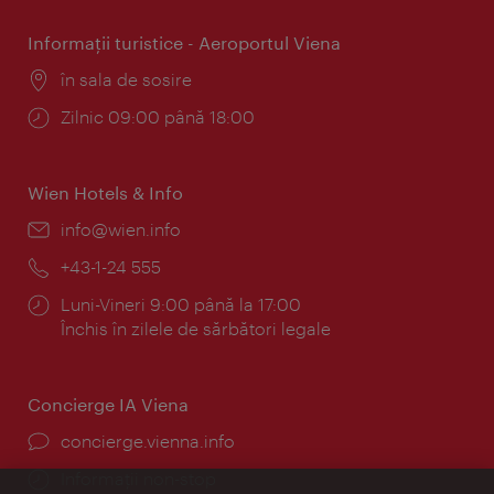
Informaţii turistice - Aeroportul Viena
Locul:
în sala de sosire
Program:
Zilnic 09:00 până 18:00
Wien Hotels & Info
E-
info@wien.info
mail:
Telefon:
+43-1-24 555
Program:
Luni-Vineri 9:00 până la 17:00
Închis în zilele de sărbători legale
Concierge IA Viena
concierge.vienna.info
Informații non-stop