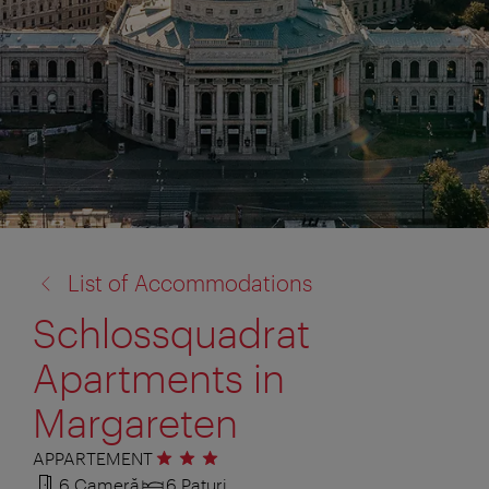
înapoi
List of Accommodations
la:
Schlossquadrat
Apartments in
Margareten
APPARTEMENT
3 stele
6 Cameră
6 Paturi