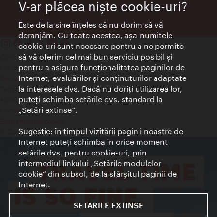
V-ar plăcea nişte cookie-uri?
Este de la sine înţeles că nu dorim să vă
deranjăm. Cu toate acestea, aşa-numitele
cookie-uri sunt necesare pentru a ne permite
să vă oferim cel mai bun serviciu posibil şi
Contact
pentru a asigura funcţionalitatea paginilor de
Credits
Internet, evaluărilor şi conţinuturilor adaptate
Declaraţie privind protecţia datelor
la interesele dvs. Dacă nu doriţi utilizarea lor,
Terms of Use
puteţi schimba setările dvs. standard la
Accesibilitate
„Setări extinse“.
Contact presa
Setări module cookie
Sugestie: în timpul vizitării paginii noastre de
© Copyright Wien Tourismus
Internet puteţi schimba în orice moment
setările dvs. pentru cookie-uri, prin
intermediul linkului „Setările modulelor
cookie“ din subsol, de la sfârşitul paginii de
Internet.
SETĂRILE EXTINSE