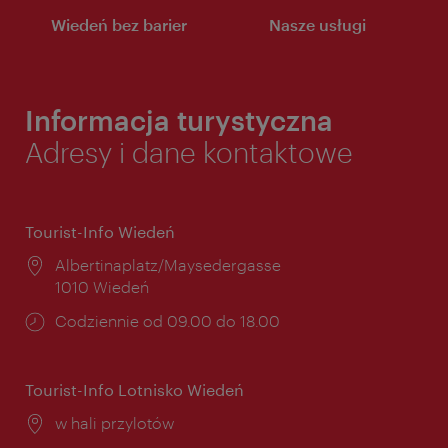
Wiedeń bez barier
Nasze usługi
Informacja turystyczna
Adresy i dane kontaktowe
Tourist-Info Wiedeń
Miejsce:
Albertinaplatz/Maysedergasse
1010 Wiedeń
Godziny
Codziennie od 09.00 do 18.00
otwarcia:
Tourist-Info Lotnisko Wiedeń
Miejsce:
w hali przylotów