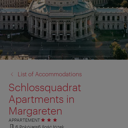
powrót
List of Accommodations
do:
Schlossquadrat
Apartments in
Margareten
APPARTEMENT
3 gwiazdki
6 Pokój
6 Ilość łóżek