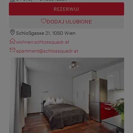
REZERWUJ
DODAJ ULUBIONE
Schloßgasse 21, 1050 Wien
wohnen.schlossquadr.at
apartment@schlossquadr.at