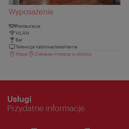
Wyposażenie
Restauracja
WLAN
Bar
Telewizja kablowa/satelitarna
Mapa
Ciekawe miejsca w okolicy
Usługi
Przydatne informacje