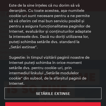
Este de la sine înţeles că nu dorim să vă
deranjăm. Cu toate acestea, aşa-numitele
cookie-uri sunt necesare pentru a ne permite
să vă oferim cel mai bun serviciu posibil şi
Contact
pentru a asigura funcţionalitatea paginilor de
Credits
Internet, evaluărilor şi conţinuturilor adaptate
Declaraţie privind protecţia datelor
la interesele dvs. Dacă nu doriţi utilizarea lor,
Terms of Use
puteţi schimba setările dvs. standard la
Accesibilitate
„Setări extinse“.
Contact presa
Setări module cookie
Sugestie: în timpul vizitării paginii noastre de
© Copyright Wien Tourismus
Internet puteţi schimba în orice moment
setările dvs. pentru cookie-uri, prin
intermediul linkului „Setările modulelor
cookie“ din subsol, de la sfârşitul paginii de
Internet.
SETĂRILE EXTINSE