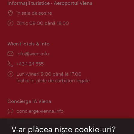
Informaţii turistice - Aeroportul Viena
Locul:
în sala de sosire
Program:
Zilnic 09:00 până 18:00
Wien Hotels & Info
E-
info@wien.info
mail:
Telefon:
+43-1-24 555
Program:
Luni-Vineri 9:00 până la 17:00
Închis în zilele de sărbători legale
Concierge IA Viena
concierge.vienna.info
Informații non-stop
V-ar plăcea nişte cookie-uri?