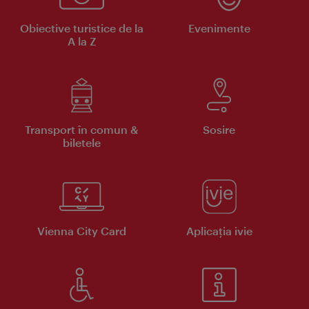
Obiective turistice de la
Evenimente
A la Z
Transport în comun &
Sosire
biletele
Vienna City Card
Aplicaţia ivie