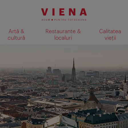
Artă &
Restaurante &
Calitatea
cultură
localuri
vieții
Afişare rezultate căutare pe