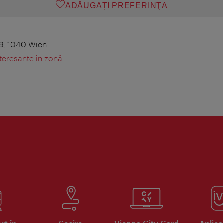
ADĂUGAȚI PREFERINŢA
 9, 1040 Wien
teresante în zonă
rt în
Sosire
Vienna City Card
Aplicaţ