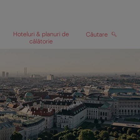
Hoteluri & planuri de
Căutare
călătorie
CĂUTARE
 hartă