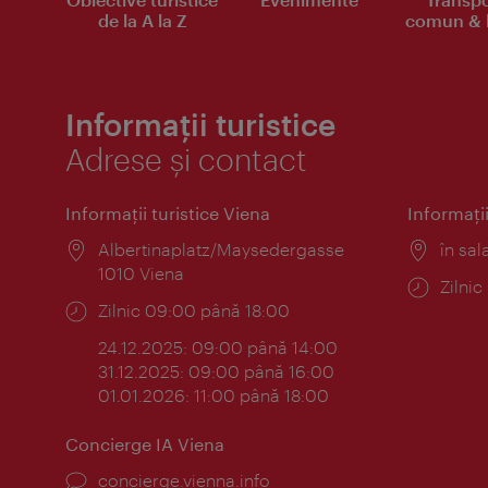
de la A la Z
comun & b
Informații turistice
Adrese și contact
Informaţii turistice Viena
Informaţii
Locul:
Albertinaplatz/Maysedergasse
Locul
în sal
1010 Viena
Progr
Zilni
Program:
Zilnic 09:00 până 18:00
24.12.2025: 09:00 până 14:00
31.12.2025: 09:00 până 16:00
01.01.2026: 11:00 până 18:00
Concierge IA Viena
concierge.vienna.info