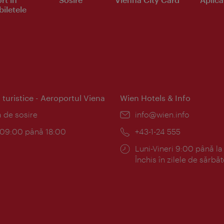
iletele
 turistice - Aeroportul Viena
Wien Hotels & Info
:
a de sosire
E-
info@wien.info
mail:
am:
c 09:00 până 18:00
Telefon:
+43-1-24 555
Program:
Luni-Vineri 9:00 până la
Închis în zilele de sărbăt