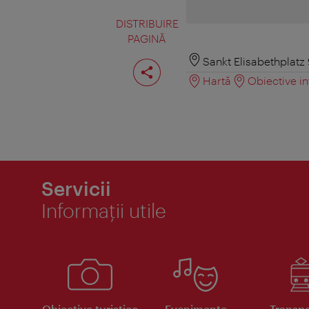
DISTRIBUIRE
PAGINĂ
Distribuiţi
Sankt Elisabethplatz
pagina
Hartă
Obiective in
Servicii
Informaţii utile
Obiective turistice
Evenimente
Transpo