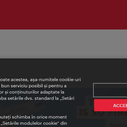
toate acestea, aşa-numitele cookie-uri
bun serviciu posibil şi pentru a
or şi conţinuturilor adaptate la
mba setările dvs. standard la „Setări
ACCE
t puteţi schimba în orice moment
i „Setările modulelor cookie“ din