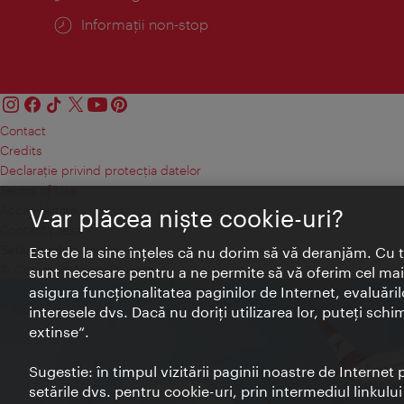
Informații non-stop
Contact
Credits
Declaraţie privind protecţia datelor
Terms of Use
Accesibilitate
V-ar plăcea nişte cookie-uri?
Contact presa
Setări module cookie
Este de la sine înţeles că nu dorim să vă deranjăm. Cu 
© Copyright Wien Tourismus
sunt necesare pentru a ne permite să vă oferim cel mai 
asigura funcţionalitatea paginilor de Internet, evaluăril
interesele dvs. Dacă nu doriţi utilizarea lor, puteţi schi
extinse“.
Sugestie: în timpul vizitării paginii noastre de Interne
setările dvs. pentru cookie-uri, prin intermediul linkulu