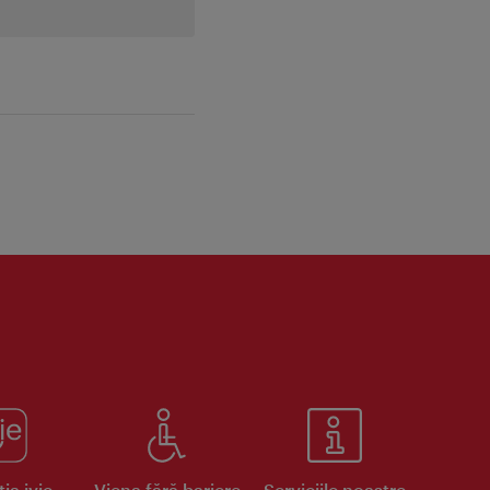
ia ivie
Viena fără bariere
Serviciile noastre