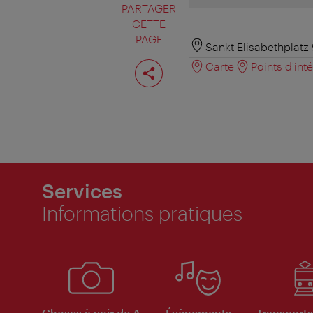
PARTAGER
CETTE
PAGE
Sankt Elisabethplatz
Partager
Carte
Points d'int
cette
page
Services
Informations pratiques
Choses à voir de A
Évènements
Transports