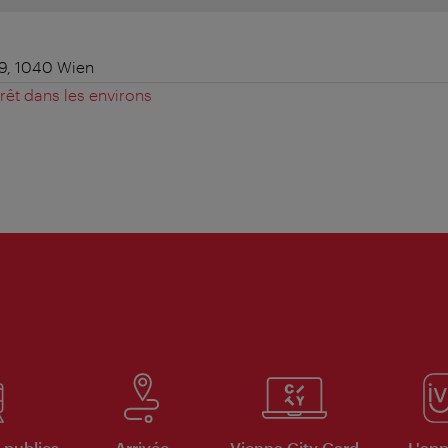
 9, 1040 Wien
érêt dans les environs
 publics
Arrivée
Vienna City Card
L'appl