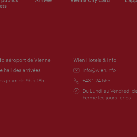
ets
nfo aéroport de Vienne
Wien Hotels & Info
e hall des arrivées
E-
info@wien.info
mail:
res
es jours de 9h à 18h
Téléphone:
+43-1-24 555
rture:
Horaires
Du Lundi au Vendredi de
d'ouverture:
Fermé les jours fériés