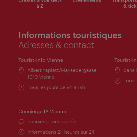
à Z
& tick
Informations touristiques
Adresses & contact
Tourist-Info Vienne
Tourist-I
Lieu:
Albertinaplatz/Maysedergasse
Lieu:
dans l
1010 Vienne
Horai
Tous l
Horaires
Tous les jours de 9h à 18h
d'ouve
d'ouverture:
Concierge IA Vienne
Ort:
concierge.vienna.info
Öffnungszeiten:
Informations 24 heures sur 24