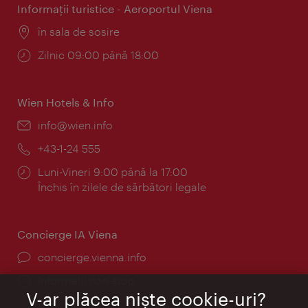
Informaţii turistice - Aeroportul Viena
Locul:
în sala de sosire
Program:
Zilnic 09:00 până 18:00
Wien Hotels & Info
E-
info@wien.info
mail:
Telefon:
+43-1-24 555
Program:
Luni-Vineri 9:00 până la 17:00
Închis în zilele de sărbători legale
Concierge IA Viena
concierge.vienna.info
Informații non-stop
V-ar plăcea nişte cookie-uri?