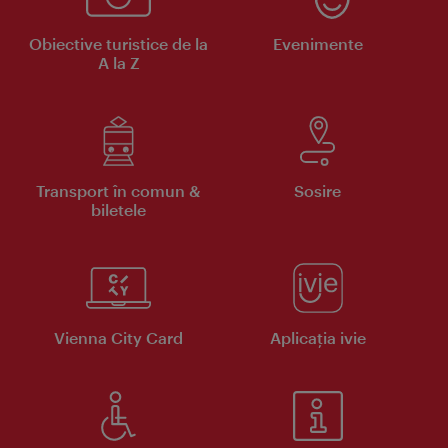
Obiective turistice de la
Evenimente
A la Z
Transport în comun &
Sosire
biletele
Vienna City Card
Aplicaţia ivie