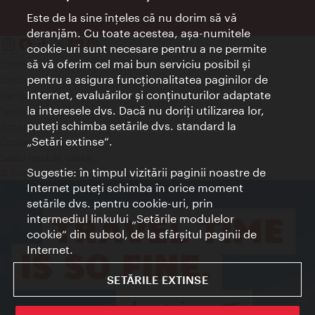
Este de la sine înţeles că nu dorim să vă
deranjăm. Cu toate acestea, aşa-numitele
cookie-uri sunt necesare pentru a ne permite
să vă oferim cel mai bun serviciu posibil şi
Contact
pentru a asigura funcţionalitatea paginilor de
Credits
Internet, evaluărilor şi conţinuturilor adaptate
Declaraţie privind protecţia datelor
la interesele dvs. Dacă nu doriţi utilizarea lor,
Terms of Use
puteţi schimba setările dvs. standard la
Accesibilitate
„Setări extinse“.
Contact presa
Setări module cookie
Sugestie: în timpul vizitării paginii noastre de
© Copyright Wien Tourismus
Internet puteţi schimba în orice moment
setările dvs. pentru cookie-uri, prin
intermediul linkului „Setările modulelor
cookie“ din subsol, de la sfârşitul paginii de
Internet.
SETĂRILE EXTINSE