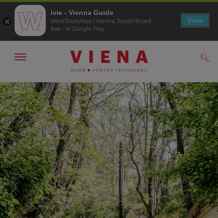
ivie - Vienna Guide
View
WienTourismus / Vienna Tourist Board
free - In Google Play
Arată/ascunde
Căut
navigarea
Către
Către
navigare
texte