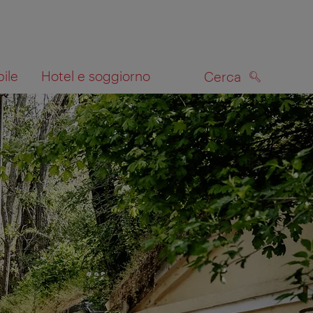
bile
Hotel e soggiorno
Cerca
CERCA
lla mappa