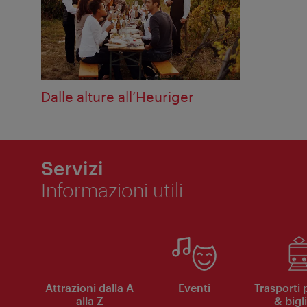
Dalle alture all’Heuriger
Servizi
Informazioni utili
Attrazioni dalla A
Eventi
Trasporti 
alla Z
& bigli