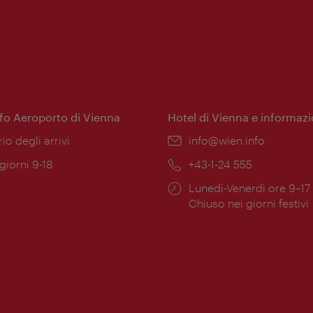
nfo Aeroporto di Vienna
Hotel di Vienna e informazi
ione:
rio degli arrivi
Email:
info@wien.info
 giorni 9-18
Telefono:
+43-1-24 555
Orari
Lunedì-Venerdì ore 9–17
ura:
di
Chiuso nei giorni festivi
apertura: