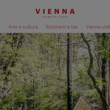
à
Arte e cultura
Ristoranti e bar
Vienna vivi
Mostra i risultati della ricerca su