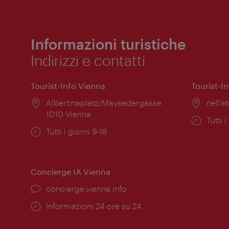
Informazioni turistiche
Indirizzi e contatti
Tourist-Info Vienna
Tourist-I
Posizione:
Albertinaplatz/Maysedergasse
Posiz
nell’at
1010 Vienna
Orari
Tutti i
Orari
Tutti i giorni 9-18
di
di
apert
apertura:
Concierge IA Vienna
Ort:
concierge.vienna.info
Öffnungszeiten:
Informazioni 24 ore su 24