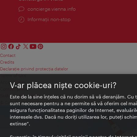
concierge.vienna.info
Informații non-stop
Contact
Credits
Declaraţie privind protecţia datelor
Terms of Use
Accesibilitate
V-ar plăcea nişte cookie-uri?
Contact presa
Setări module cookie
Este de la sine înţeles că nu dorim să vă deranjăm. Cu 
© Copyright Wien Tourismus
sunt necesare pentru a ne permite să vă oferim cel mai 
asigura funcţionalitatea paginilor de Internet, evaluăril
interesele dvs. Dacă nu doriţi utilizarea lor, puteţi schi
extinse“.
Sugestie: în timpul vizitării paginii noastre de Interne