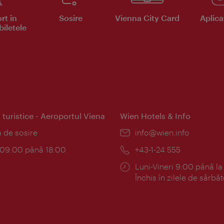
rt în
Sosire
Vienna City Card
Aplicaţ
iletele
 turistice - Aeroportul Viena
Wien Hotels & Info
:
a de sosire
E-
info@wien.info
mail:
am:
c 09:00 până 18:00
Telefon:
+43-1-24 555
Program:
Luni-Vineri 9:00 până la
Închis în zilele de sărbăt