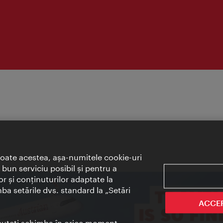
toate acestea, aşa-numitele cookie-uri
bun serviciu posibil şi pentru a
or şi conţinuturilor adaptate la
mba setările dvs. standard la „Setări
ACCE
t puteţi schimba în orice moment