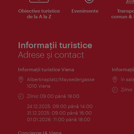
Obiective turistice
Evenimente
Transpo
de la A la Z
comun & b
Informații turistice
Adrese și contact
Informaţii turistice Viena
Informaţii
Locul:
Albertinaplatz/Maysedergasse
Locul
în sal
1010 Viena
Progr
Zilni
Program:
Zilnic 09:00 până 18:00
24.12.2025: 09:00 până 14:00
31.12.2025: 09:00 până 16:00
01.01.2026: 11:00 până 18:00
Concierge IA Viena