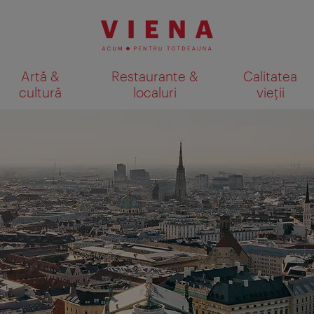
Artă &
Restaurante &
Calitatea
cultură
localuri
vieții
Afişare rezultate căutare pe