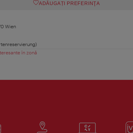
ADĂUGAȚI PREFERINŢA
70 Wien
rtenreservierung)
teresante în zonă