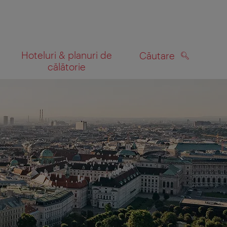
Hoteluri & planuri de
Căutare
călătorie
CĂUTARE
 hartă