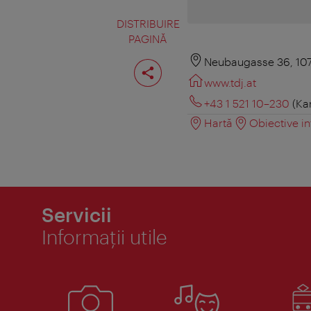
DISTRIBUIRE
PAGINĂ
Distribuiţi
Neubaugasse 36, 10
pagina
www.tdj.at
+43 1 521 10–230
(Ka
Hartă
Obiective in
Servicii
Informaţii utile