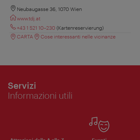
Neubaugasse 36, 1070 Wien
www.tdj.at
+43 1 521 10–230
(Kartenreservierung)
CARTA
Cose interessanti nelle vicinanze
Servizi
Informazioni utili
Attrazioni dalla A alla Z
Eventi