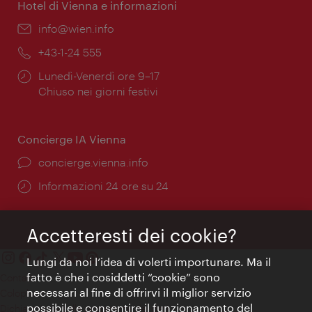
Hotel di Vienna e informazioni
Email:
info@wien.info
Telefono:
+43-1-24 555
Orari
Lunedì-Venerdì ore 9–17
di
Chiuso nei giorni festivi
apertura:
Concierge IA Vienna
Ort:
concierge.vienna.info
Öffnungszeiten:
Informazioni 24 ore su 24
Accetteresti dei cookie?
Lungi da noi l’idea di volerti importunare. Ma il
fatto è che i cosiddetti “cookie” sono
Contatti
necessari al fine di offrirvi il miglior servizio
Colophon
possibile e consentire il funzionamento del
Dichiarazione sulla protezione dei dati