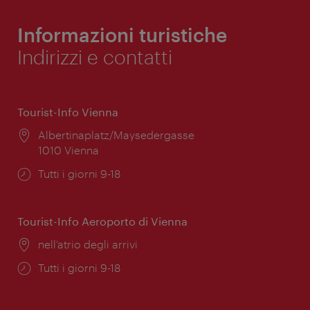
Informazioni turistiche
Indirizzi e contatti
Tourist-Info Vienna
Posizione:
Albertinaplatz/Maysedergasse
1010 Vienna
Orari
Tutti i giorni 9-18
di
apertura:
Tourist-Info Aeroporto di Vienna
Posizione:
nell’atrio degli arrivi
Orari
Tutti i giorni 9-18
di
apertura: