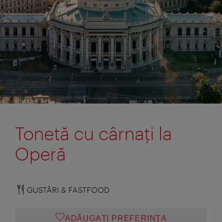
Tonetă cu cârnaţi la
Operă
GUSTĂRI & FASTFOOD
ADĂUGAȚI PREFERINŢA