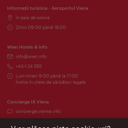
Informaţii turistice - Aeroportul Viena
Locul:
în sala de sosire
Program:
Zilnic 09:00 până 18:00
Wien Hotels & Info
E-
info@wien.info
mail:
Telefon:
+43-1-24 555
Program:
Luni-Vineri 9:00 până la 17:00
Închis în zilele de sărbători legale
Concierge IA Viena
concierge.vienna.info
Informații non-stop