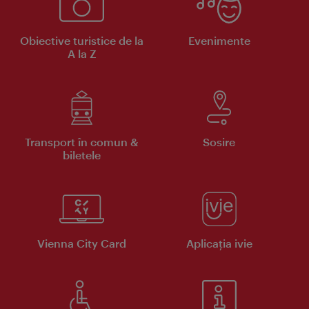
Obiective turistice de la
Evenimente
A la Z
Transport în comun &
Sosire
biletele
Vienna City Card
Aplicaţia ivie