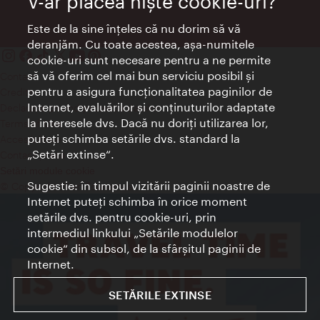
V-ar plăcea nişte cookie-uri?
Este de la sine înţeles că nu dorim să vă
deranjăm. Cu toate acestea, aşa-numitele
cookie-uri sunt necesare pentru a ne permite
să vă oferim cel mai bun serviciu posibil şi
Contact
pentru a asigura funcţionalitatea paginilor de
Credits
Internet, evaluărilor şi conţinuturilor adaptate
Declaraţie privind protecţia datelor
la interesele dvs. Dacă nu doriţi utilizarea lor,
Terms of Use
puteţi schimba setările dvs. standard la
Accesibilitate
„Setări extinse“.
Contact presa
Setări module cookie
Sugestie: în timpul vizitării paginii noastre de
© Copyright Wien Tourismus
Internet puteţi schimba în orice moment
setările dvs. pentru cookie-uri, prin
intermediul linkului „Setările modulelor
cookie“ din subsol, de la sfârşitul paginii de
Internet.
SETĂRILE EXTINSE