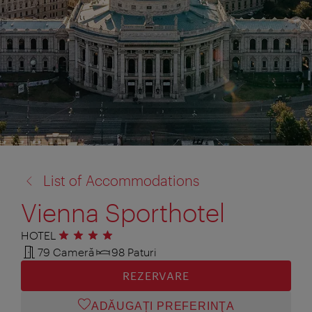
înapoi
List of Accommodations
la:
Vienna Sporthotel
HOTEL
4 stele
79 Cameră
98 Paturi
REZERVARE
ADĂUGAȚI PREFERINŢA