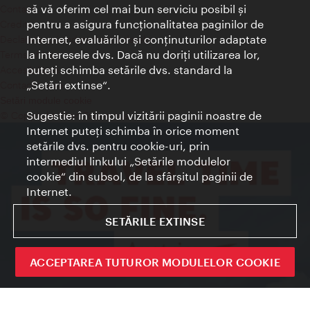
să vă oferim cel mai bun serviciu posibil şi
Contact
pentru a asigura funcţionalitatea paginilor de
Credits
Internet, evaluărilor şi conţinuturilor adaptate
Declaraţie privind protecţia datelor
la interesele dvs. Dacă nu doriţi utilizarea lor,
Terms of Use
puteţi schimba setările dvs. standard la
Accesibilitate
„Setări extinse“.
Contact presa
Setări module cookie
Sugestie: în timpul vizitării paginii noastre de
© Copyright Wien Tourismus
Internet puteţi schimba în orice moment
setările dvs. pentru cookie-uri, prin
intermediul linkului „Setările modulelor
cookie“ din subsol, de la sfârşitul paginii de
Internet.
SETĂRILE EXTINSE
ACCEPTAREA TUTUROR MODULELOR COOKIE