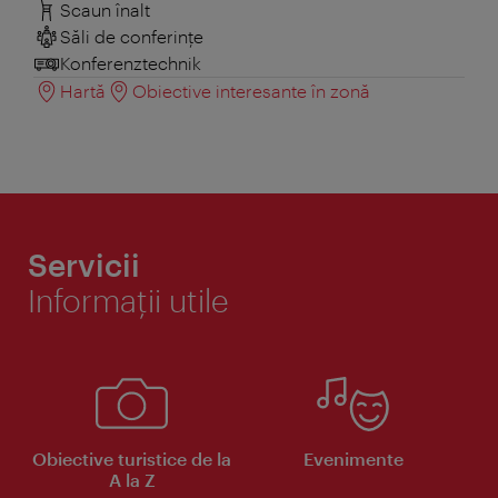
Scaun înalt
Săli de conferințe
Konferenztechnik
Hartă
Obiective interesante în zonă
Servicii
Informaţii utile
Obiective turistice de la
Evenimente
A la Z