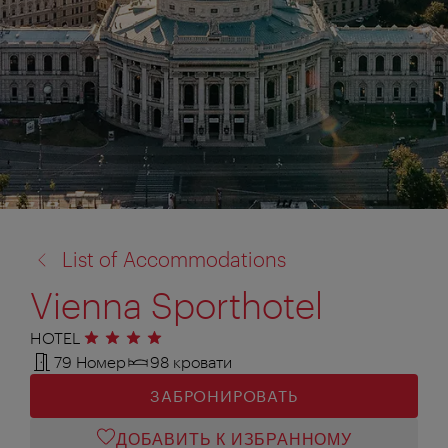
назад
List of Accommodations
к:
Vienna Sporthotel
HOTEL
4 звезды
79 Номер
98 кровати
ЗАБРОНИРОВАТЬ
ДОБАВИТЬ К ИЗБРАННОМУ