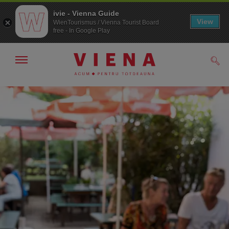
ivie - Vienna Guide
View
WienTourismus / Vienna Tourist Board
free - In Google Play
Arată/ascunde
Căut
navigarea
Către
Către
navigare
texte