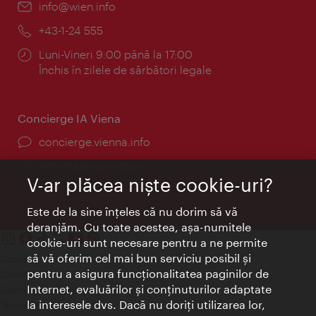
E-
info@wien.info
mail:
Telefon:
+43-1-24 555
Program:
Luni-Vineri 9:00 până la 17:00
Închis în zilele de sărbători legale
Concierge IA Viena
concierge.vienna.info
Informații non-stop
V-ar plăcea nişte cookie-uri?
Este de la sine înţeles că nu dorim să vă
deranjăm. Cu toate acestea, aşa-numitele
cookie-uri sunt necesare pentru a ne permite
să vă oferim cel mai bun serviciu posibil şi
Contact
pentru a asigura funcţionalitatea paginilor de
Credits
Internet, evaluărilor şi conţinuturilor adaptate
Declaraţie privind protecţia datelor
la interesele dvs. Dacă nu doriţi utilizarea lor,
Terms of Use