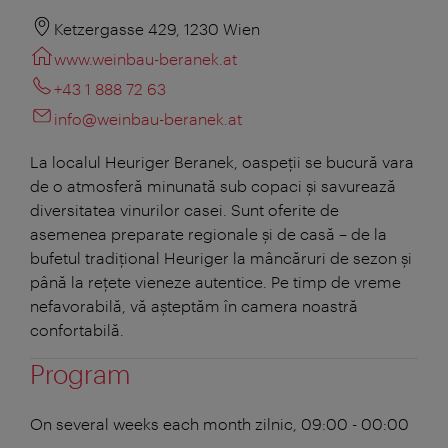
Ketzergasse 429, 1230 Wien
www.weinbau-beranek.at
+43 1 888 72 63
info@weinbau-beranek.at
La localul Heuriger Beranek, oaspeții se bucură vara
de o atmosferă minunată sub copaci și savurează
diversitatea vinurilor casei. Sunt oferite de
asemenea preparate regionale și de casă – de la
bufetul tradițional Heuriger la mâncăruri de sezon și
până la rețete vieneze autentice. Pe timp de vreme
nefavorabilă, vă așteptăm în camera noastră
confortabilă.
Program
On several weeks each month
zilnic, 09:00 - 00:00