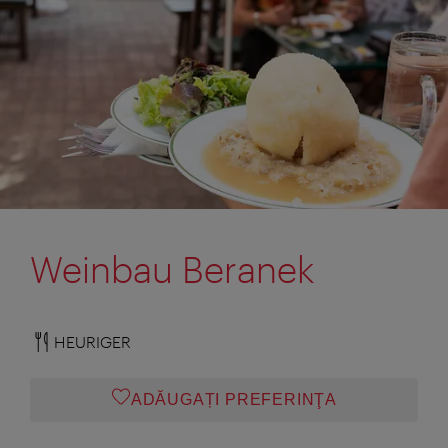
Weinbau Beranek
HEURIGER
ADĂUGAȚI PREFERINŢA