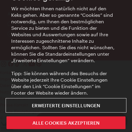
Wir möchten Ihnen natürlich nicht auf den
AI Concierge Wien
Keks gehen. Aber so genannte “Cookies” sind
notwendig, um Ihnen den bestmöglichen
Ort:
concierge.wien.info
Service zu bieten und die Funktion der
Öffnungszeiten:
Informationen rund um die Uhr
Websites und Auswertungen sowie auf Ihre
Interessen zugeschnittene Inhalte zu
ermöglichen. Sollten Sie dies nicht wünschen,
können Sie die Standardeinstellungen unter
„Erweiterte Einstellungen“ verändern.
Kontakt
Tipp: Sie können während des Besuchs der
Impressum
Website jederzeit Ihre Cookie Einstellungen
Datenschutz
über den Link “Cookie Einstellungen” im
Nutzungsbedingungen
Footer der Website wieder ändern.
Barrierefreiheit
Presse-Kontakt
ERWEITERTE EINSTELLUNGEN
Cookie Einstellungen
© Copyright WienTourismus
ivie - Die offizielle City Guide App
ALLE COOKIES AKZEPTIEREN
Schlie