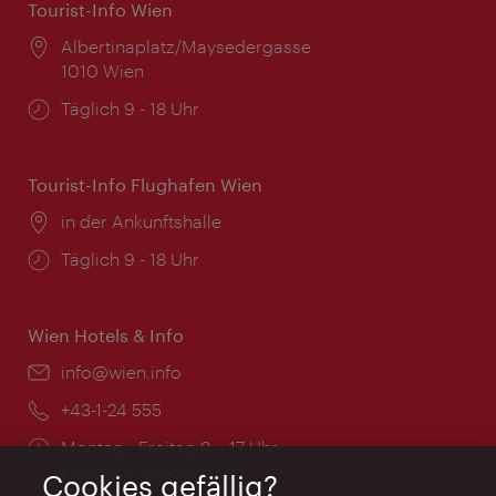
Tourist-Info Wien
Ort:
Albertinaplatz/Maysedergasse
1010 Wien
Öffnungszeiten:
Täglich 9 - 18 Uhr
Tourist-Info Flughafen Wien
Ort:
in der Ankunftshalle
Öffnungszeiten:
Täglich 9 - 18 Uhr
Wien Hotels & Info
Email:
info@wien.info
Telefon:
+43-1-24 555
Öffnungszeiten:
Montag - Freitag 9 – 17 Uhr
Feiertags geschlossen
Cookies gefällig?