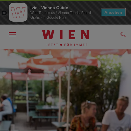
ivie - Vienna Guide
Ansehen
WienTourismus / Vienna Tourist Board
Gratis - In Google Play
Navigation
Such
anzeigen/
ausblenden
Zur
Zum
Navigation
Inhalt