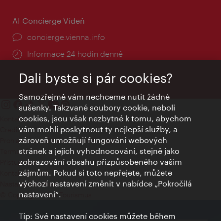
AI Concierge Vídeň
concierge.vienna.info
Informace 24 hodin denně
Dali byste si pár cookies?
Samozřejmě vám nechceme nutit žádné
sušenky. Takzvané soubory cookie, neboli
cookies, jsou však nezbytné k tomu, abychom
Kontakty
vám mohli poskytnout ty nejlepší služby, a
Credits
zároveň umožňují fungování webových
Prohlášení o ochraně osobních údajů
stránek a jejich vyhodnocování, stejně jako
Terms of Use
zobrazování obsahu přizpůsobeného vašim
Přístupnost
zájmům. Pokud si toto nepřejete, můžete
Kontakt pro tisk
výchozí nastavení změnit v nabídce „Pokročilá
Nastavení cookies
nastavení“.
© Copyright Wien Tourismus
Tip: Své nastavení cookies můžete během