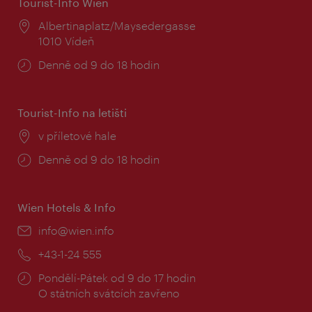
Tourist-Info Wien
Místo:
Albertinaplatz/Maysedergasse
1010 Vídeň
Provozní
Denně od 9 do 18 hodin
doba:
Tourist-Info na letišti
Místo:
v příletové hale
Provozní
Denně od 9 do 18 hodin
doba:
Wien Hotels & Info
E-
info@wien.info
mail:
Telefon:
+43-1-24 555
Provozní
Pondělí-Pátek od 9 do 17 hodin
doba:
O státních svátcích zavřeno