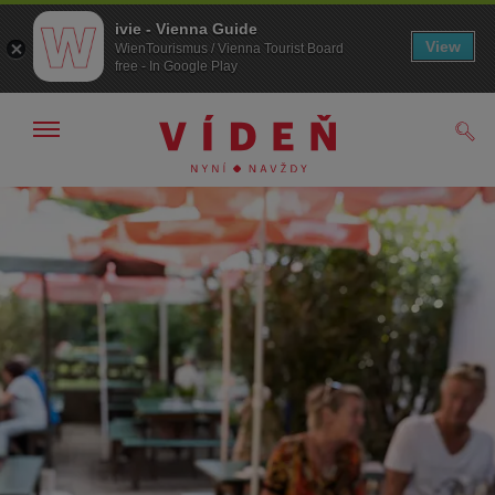
ivie - Vienna Guide
View
WienTourismus / Vienna Tourist Board
free - In Google Play
Zobrazit/skrýt
Hled
navigační
panel
Přejít
Přejít
na
k obsahu
procházení