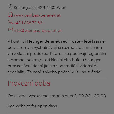
Ketzergasse 429, 1230 Wien
www.weinbau-beranek.at
+43 1 888 72 63
info@weinbau-beranek.at
V hostinci Heuriger Beranek sedí hosté v létě krásně
pod stromy a vychutnávají si rozmanitost místních
vín z vlastní produkce. K tomu se podávají regionální
a domácí pokrmy – od klasického bufetu heuriger
přes sezónní denní jídla až po tradiční vídeňské
speciality. Za nepříznivého počasí v útulné světnici.
Provozní doba
On several weeks each month
denně, 09:00 - 00:00
See website for open days.