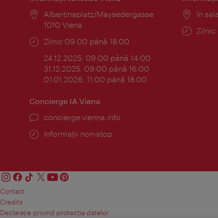
Locul:
Albertinaplatz/Maysedergasse
Locul
în sal
1010 Viena
Progr
Zilni
Program:
Zilnic 09:00 până 18:00
24.12.2025: 09:00 până 14:00
31.12.2025: 09:00 până 16:00
01.01.2026: 11:00 până 18:00
Concierge IA Viena
concierge.vienna.info
Informații non-stop
Contact
Credits
Declaraţie privind protecţia datelor