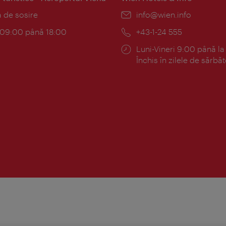
:
a de sosire
E-
info@wien.info
mail:
am:
c 09:00 până 18:00
Telefon:
+43-1-24 555
Program:
Luni-Vineri 9:00 până la
Închis în zilele de sărbăt