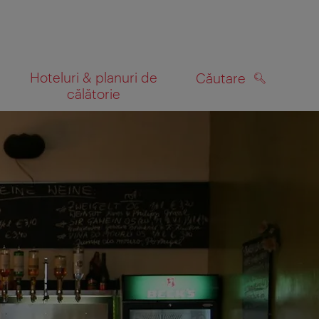
Hoteluri & planuri de
Căutare
călătorie
CĂUTARE
 hartă