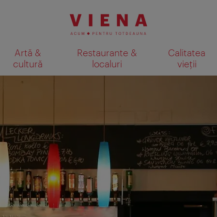
Artă &
Restaurante &
Calitatea
cultură
localuri
vieții
Afişare rezultate căutare pe