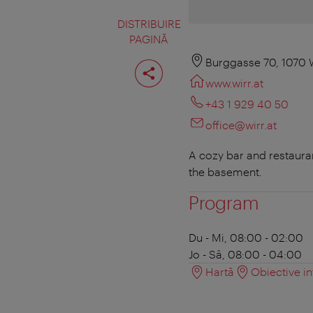
DISTRIBUIRE
PAGINĂ
Distribuiţi
Burggasse 70, 1070 
pagina
www.wirr.at
+43 1 929 40 50
office@wirr.at
A cozy bar and restauran
the basement.
Program
Du - Mi, 08:00 - 02:00
Jo - Sâ, 08:00 - 04:00
Hartă
Obiective in