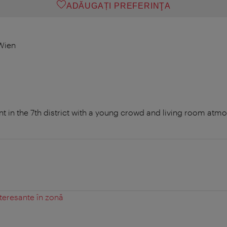
ADĂUGAȚI PREFERINŢA
Wien
t in the 7th district with a young crowd and living room atmo
teresante în zonă