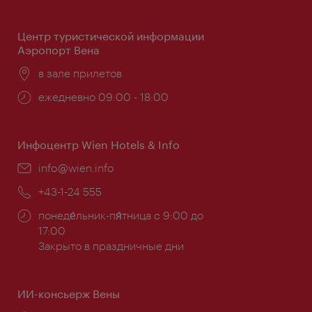
работы:
Центр туристической информации
Аэропорт Вена
Расположение:
в зале прилетов
Часы
ежедневно 09:00 - 18:00
работы:
Инфоцентр Wien Hotels & Info
Эл.
info@wien.info
почта:
Телефон:
+43-1-24 555
Часы
понеде́льник-пя́тница с 9:00 до
работы:
17:00
Закрыто в праздничные дни
ИИ-консьерж Вены