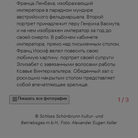
Франца Ленбаха, изображающий
императора в парадном мундире
австрийского фельдмаршала. Второй
портрет принадлежит перу Генриха Васмута,
и на нем изображен император за год до
своей смерти. В рабочем кабинете
императора, прямо над письменным столом,
Франц Иосиф велел повесить свою
любимую картину: портрет своей супруги
Элизабет с завязанными волосами работы
Ксавье Винтерхальтера. Обеденный зал с
роскошно накрытым столом представляет
собой впечатляющее зрелище.
из
Показать все фотографии
1
/
3
r
© Schloss Schönbrunn Kultur- und
Betriebsges.m.b.H., Foto: Alexander Eugen Koller