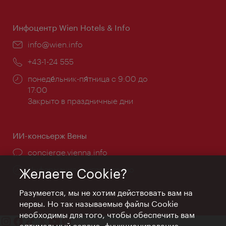
работы:
Инфоцентр Wien Hotels & Info
Эл.
info@wien.info
почта:
Телефон:
+43-1-24 555
Часы
понеде́льник-пя́тница с 9:00 до
работы:
17:00
Закрыто в праздничные дни
ИИ-консьерж Вены
concierge.vienna.info
Информация круглосуточно
Желаете Cookie?
Разумеется, мы не хотим действовать вам на
нервы. Но так называемые файлы Cookie
необходимы для того, чтобы обеспечить вам
оптимальный сервис, функционирование