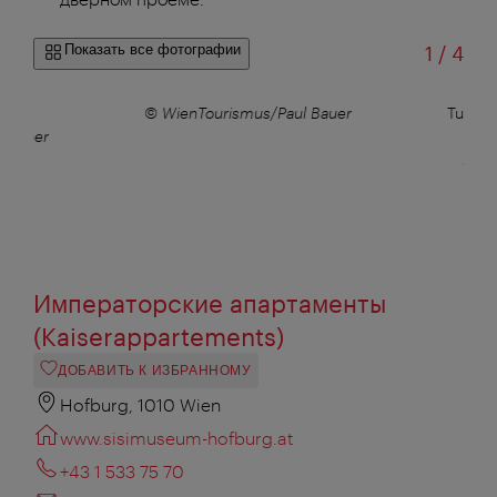
из
Показать все фотографии
1
/
4
© WienTourismus/Paul Bauer
Turn- u
erhuber
Betr
Императорские апартаменты
(Kaiserappartements)
ДОБАВИТЬ К ИЗБРАННОМУ
Hofburg, 1010 Wien
www.sisimuseum-hofburg.at
+43 1 533 75 70