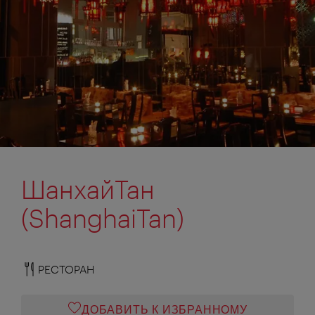
ШанхайТан
(ShanghaiTan)
РЕСТОРАН
ДОБАВИТЬ К ИЗБРАННОМУ