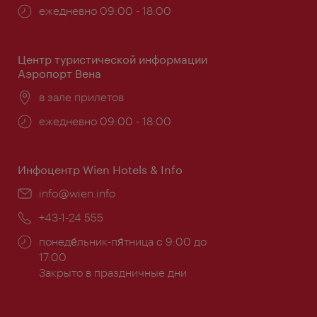
Часы
ежедневно 09:00 - 18:00
работы:
Центр туристической информации
Аэропорт Вена
Расположение:
в зале прилетов
Часы
ежедневно 09:00 - 18:00
работы:
Инфоцентр Wien Hotels & Info
Эл.
info@wien.info
почта:
Телефон:
+43-1-24 555
Часы
понеде́льник-пя́тница с 9:00 до
работы:
17:00
Закрыто в праздничные дни