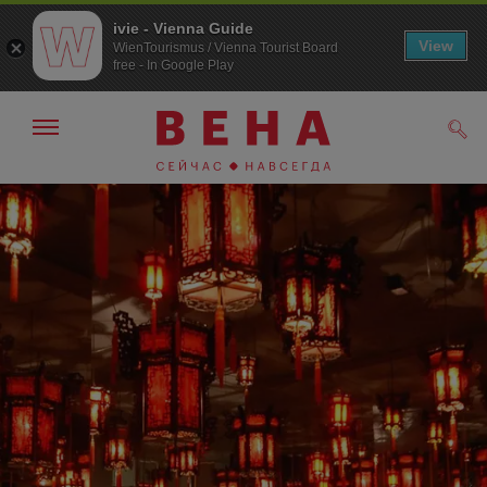
ivie - Vienna Guide
View
WienTourismus / Vienna Tourist Board
free - In Google Play
Показать/
Поис
скрыть
панель
навигации
К
К
навигации
содержанию