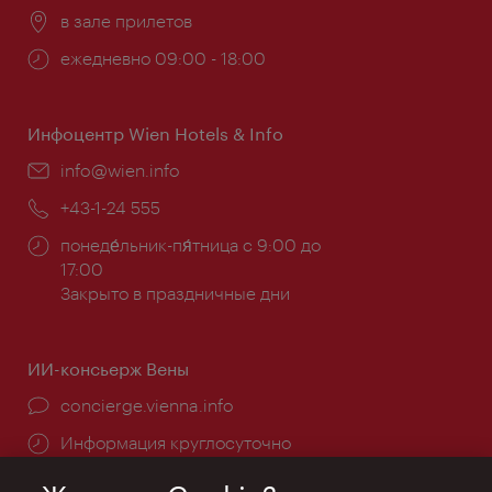
Расположение:
в зале прилетов
Часы
ежедневно 09:00 - 18:00
работы:
Инфоцентр Wien Hotels & Info
Эл.
info@wien.info
почта:
Телефон:
+43-1-24 555
Часы
понеде́льник-пя́тница с 9:00 до
работы:
17:00
Закрыто в праздничные дни
ИИ-консьерж Вены
concierge.vienna.info
Информация круглосуточно