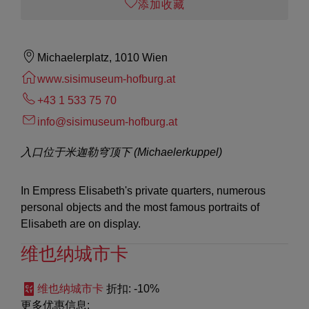
添加收藏
Michaelerplatz, 1010 Wien
www.sisimuseum-hofburg.at
+43 1 533 75 70
info@sisimuseum-hofburg.at
入口位于米迦勒穹顶下 (Michaelerkuppel)
In Empress Elisabeth's private quarters, numerous
personal objects and the most famous portraits of
Elisabeth are on display.
维也纳城市卡
维也纳城市卡
折扣
: -10%
更多优惠信息: