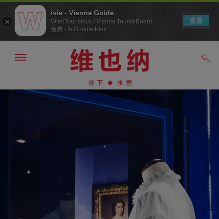
ivie - Vienna Guide
查看
WienTourismus / Vienna Tourist Board
免费 - In Google Play
显
搜
示/
索
隐
前
前
藏
往
往
导
导
内
航
航
容