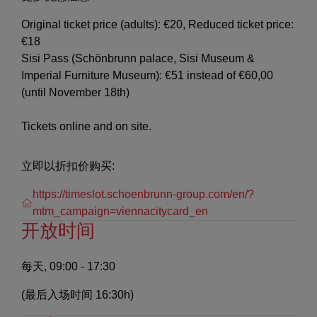
Original ticket price (adults): €20, Reduced ticket price:
€18
Sisi Pass (Schönbrunn palace, Sisi Museum &
Imperial Furniture Museum): €51 instead of €60,00
(until November 18th)
Tickets online and on site.
立即以折扣价购买:
https://timeslot.schoenbrunn-group.com/en/?
mtm_campaign=viennacitycard_en
开放时间
每天, 09:00 - 17:30
(最后入场时间 16:30h)