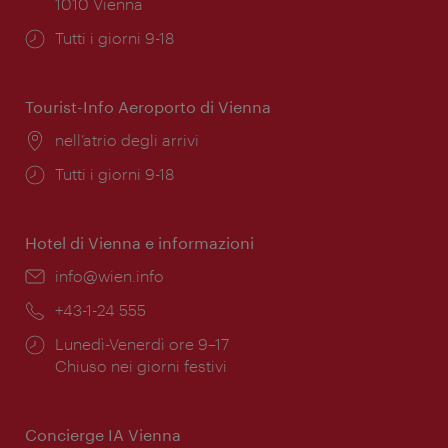
1010 Vienna
Orari
Tutti i giorni 9-18
di
apertura:
Tourist-Info Aeroporto di Vienna
Posizione:
nell’atrio degli arrivi
Orari
Tutti i giorni 9-18
di
apertura:
Hotel di Vienna e informazioni
Email:
info@wien.info
Telefono:
+43-1-24 555
Orari
Lunedì-Venerdì ore 9–17
di
Chiuso nei giorni festivi
apertura:
Concierge IA Vienna