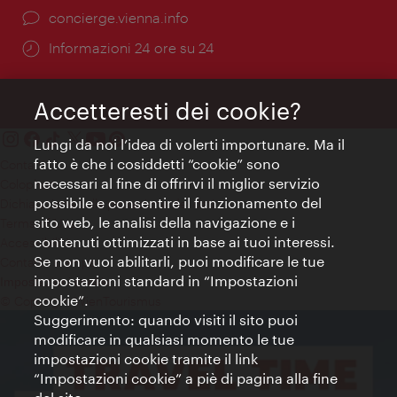
Ort:
concierge.vienna.info
Öffnungszeiten:
Informazioni 24 ore su 24
Accetteresti dei cookie?
Lungi da noi l’idea di volerti importunare. Ma il
fatto è che i cosiddetti “cookie” sono
Contatti
necessari al fine di offrirvi il miglior servizio
Colophon
possibile e consentire il funzionamento del
Dichiarazione sulla protezione dei dati
sito web, le analisi della navigazione e i
Terms of Use
contenuti ottimizzati in base ai tuoi interessi.
Accessibilità
Se non vuoi abilitarli, puoi modificare le tue
Contatto stampa
impostazioni standard in “Impostazioni
Impostazioni cookie
cookie”.
© Copyright WienTourismus
Suggerimento: quando visiti il sito puoi
modificare in qualsiasi momento le tue
impostazioni cookie tramite il link
“Impostazioni cookie” a piè di pagina alla fine