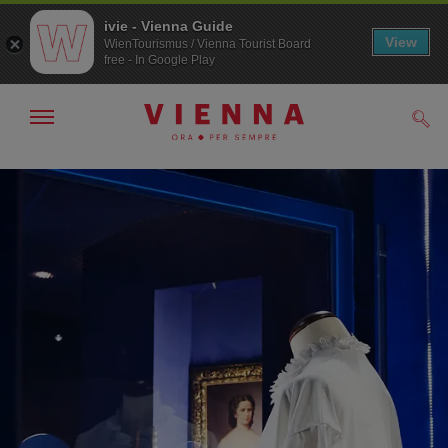
ivie - Vienna Guide
View
WienTourismus / Vienna Tourist Board
free - In Google Play
Mostra/nascondi
Cerc
navigazione
Alla
Al
navigazione
contenuto