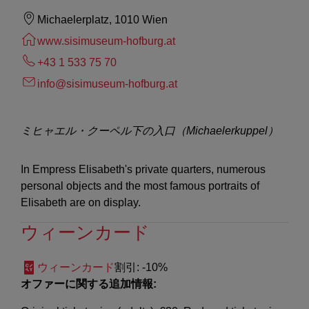
Michaelerplatz, 1010 Wien
www.sisimuseum-hofburg.at
+43 1 533 75 70
info@sisimuseum-hofburg.at
ミヒャエル・クーペル下の入口（Michaelerkuppel）
In Empress Elisabeth's private quarters, numerous
personal objects and the most famous portraits of
Elisabeth are on display.
ウィーンカード
ウィーンカード
割引
: -10%
オファーに関する追加情報: