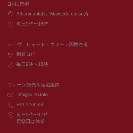
1区旧市街
場
Albertinaplatz／Maysedergasse角
所：
営
毎日9時〜18時
業
時
間：
シュヴェヒャート・ウィーン国際空港
場
到着ロビー
所：
営
毎日9時〜18時
業
時
間：
ウィーン観光＆宿泊案内
E
info@wien.info
メ
電
+43-1-24 555
ー
話
ル：
営
毎日9時〜17時
番
業
祝祭日は休業
号：
時