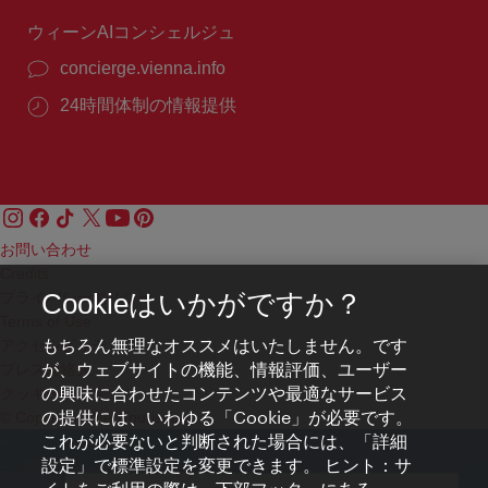
間：
ウィーンAIコンシェルジュ
concierge.vienna.info
24時間体制の情報提供
お問い合わせ
Credits
プライバシーポリシー
Cookieはいかがですか？
Terms of Use
もちろん無理なオススメはいたしません。です
アクセシビリティ
が、ウェブサイトの機能、情報評価、ユーザー
プレス連絡先
の興味に合わせたコンテンツや最適なサービス
クッキーの設定
の提供には、いわゆる「Cookie」が必要です。
© Copyright WienTourismus
これが必要ないと判断された場合には、「詳細
設定」で標準設定を変更できます。 ヒント：サ