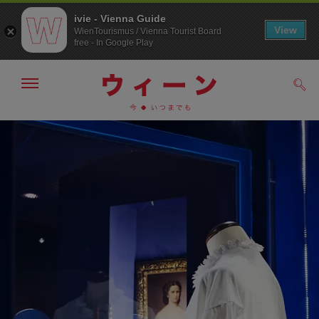
ivie - Vienna Guide
View
WienTourismus / Vienna Tourist Board
free - In Google Play
メ
検
ニ
索
ュ
メ
こ
す
ー
る
ニ
の
の
ュ
ペ
表
ー
ー
示・
非
へ
ジ
表
の
示
ト
ッ
プ
へ