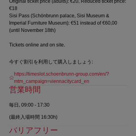
Original ticket price (adults): €20, Reduced ticket price:
€18
Sisi Pass (Schönbrunn palace, Sisi Museum &
Imperial Furniture Museum): €51 instead of €60,00
(until November 18th)
Tickets online and on site.
今すぐ割引を利用して購入しましょう:
https://timeslot.schoenbrunn-group.com/en/?
mtm_campaign=viennacitycard_en
営業時間
毎日, 09:00 - 17:30
(最終入場時間 16:30h)
バリアフリー