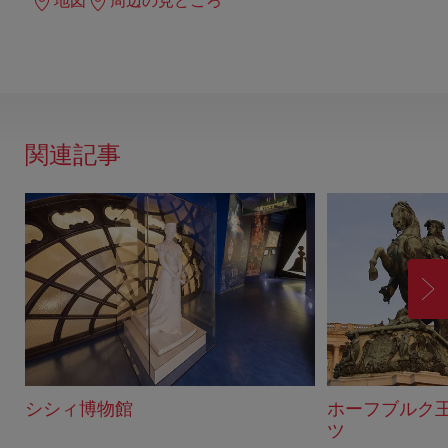
地図
周辺の見どころ
関連記事
進
む
シシィ博物館
ホーフブルク
ツ