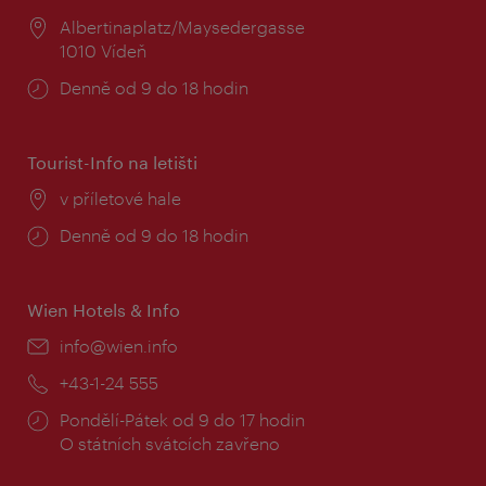
Místo:
Albertinaplatz/Maysedergasse
1010 Vídeň
Provozní
Denně od 9 do 18 hodin
doba:
Tourist-Info na letišti
Místo:
v příletové hale
Provozní
Denně od 9 do 18 hodin
doba:
Wien Hotels & Info
E-
info@wien.info
mail:
Telefon:
+43-1-24 555
Provozní
Pondělí-Pátek od 9 do 17 hodin
doba:
O státních svátcích zavřeno