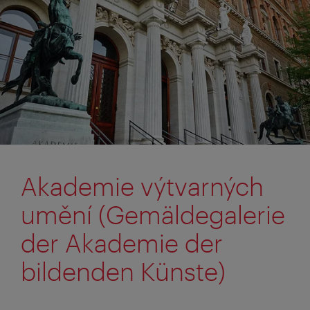
Akademie výtvarných
umění (Gemäldegalerie
der Akademie der
bildenden Künste)