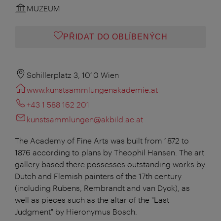
MUZEUM
PŘIDAT DO OBLÍBENÝCH
Schillerplatz 3, 1010 Wien
www.kunstsammlungenakademie.at
+43 1 588 162 201
kunstsammlungen@akbild.ac.at
The Academy of Fine Arts was built from 1872 to
1876 according to plans by Theophil Hansen. The art
gallery based there possesses outstanding works by
Dutch and Flemish painters of the 17th century
(including Rubens, Rembrandt and van Dyck), as
well as pieces such as the altar of the "Last
Judgment" by Hieronymus Bosch.