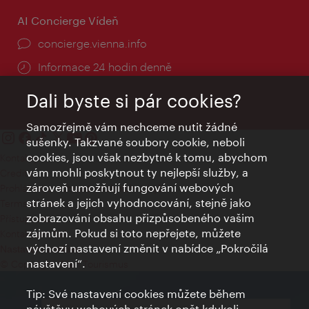
AI Concierge Vídeň
concierge.vienna.info
Informace 24 hodin denně
Dali byste si pár cookies?
Samozřejmě vám nechceme nutit žádné
sušenky. Takzvané soubory cookie, neboli
cookies, jsou však nezbytné k tomu, abychom
Kontakty
vám mohli poskytnout ty nejlepší služby, a
Credits
zároveň umožňují fungování webových
Prohlášení o ochraně osobních údajů
stránek a jejich vyhodnocování, stejně jako
Terms of Use
zobrazování obsahu přizpůsobeného vašim
Přístupnost
zájmům. Pokud si toto nepřejete, můžete
Kontakt pro tisk
výchozí nastavení změnit v nabídce „Pokročilá
Nastavení cookies
nastavení“.
© Copyright Wien Tourismus
Tip: Své nastavení cookies můžete během
návštěvy webových stránek opět kdykoli