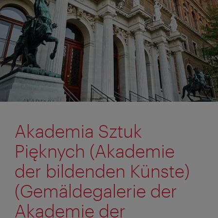
Akademia Sztuk
Pięknych (Akademie
der bildenden Künste)
(Gemäldegalerie der
Akademie der