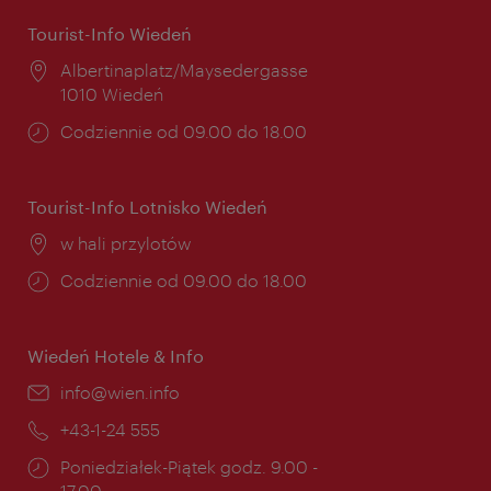
Tourist-Info Wiedeń
Miejsce:
Albertinaplatz/Maysedergasse
1010 Wiedeń
Godziny
Codziennie od 09.00 do 18.00
otwarcia:
Tourist-Info Lotnisko Wiedeń
Miejsce:
w hali przylotów
Godziny
Codziennie od 09.00 do 18.00
otwarcia:
Wiedeń Hotele & Info
E-
info@wien.info
mail:
Telefon:
+43-1-24 555
Godziny
Poniedziałek-Piątek godz. 9.00 -
otwarcia:
17.00