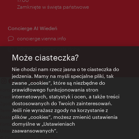
Zamknięte w święta państwowe
Concierge AI Wiedeń
concierge.vienna.info
Informacje przez całą dobę
Może ciasteczka?
Nie chodzi nam rzecz jasna o te ciasteczka do
jedzenia. Mamy na myśli specjalne pliki, tak
zwane „cookies”, które są niezbędne do
prawidłowego funkcjonowania stron
Kontakt
internetowych, statystyk i ocen, a także treści
Credits
dostosowanych do Twoich zainteresowań.
Zgoda na przetwarzanie danych osobowych
Jeśli nie wyrażasz zgody na korzystanie z
Terms of Use
plików „cookies”, możesz zmienić ustawienia
Dostępność
domyślne w „Ustawieniach
Kontakt prasowy
zaawansowanych”.
Ustawienia cookies
© Copyright Wien Tourismus