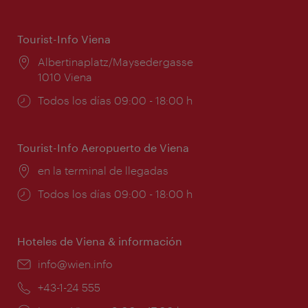
Tourist-Info Viena
Lugar:
Albertinaplatz/Maysedergasse
1010 Viena
Horarios
Todos los días 09:00 - 18:00 h
de
apertura:
Tourist-Info Aeropuerto de Viena
Lugar:
en la terminal de llegadas
Horarios
Todos los días 09:00 - 18:00 h
de
apertura:
Hoteles de Viena & información
e-
info@wien.info
mail:
Teléfono:
+43-1-24 555