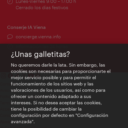
Horarios
Lunes-Viernes 9:00 – 17:00 h
de
Cerrado los días festivos
apertura:
Conserje IA Viena
concierge.vienna.info
Información las 24 horas
¿Unas galletitas?
No queremos darle la lata. Sin embargo, las
cookies son necesarias para proporcionarte el
mejor servicio posible y para permitir el
funcionamiento de los sitios web y las
Contacto
valoraciones de los usuarios, así como para
Aviso legal
ofrecer un contenido adaptado a sus
Política de privacidad de datos
intereses. Si no desea aceptar las cookies,
Terms of Use
tiene la posibilidad de cambiar la
Accesibilidad
configuración por defecto en "Configuración
Contacto para la prensa
avanzada".
Ajustes de cookie
© Copyright WienTourismus