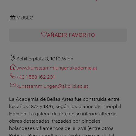
MUSEO
AÑADIR FAVORITO
Schillerplatz 3, 1010 Wien
www.kunstsammlungenakademie.at
+43 1 588 162 201
kunstsammlungen@akbild.ac.at
La Academia de Bellas Artes fue construida entre
los años 1872 y 1876, según los planos de Theophil
Hansen. La galería de arte en su interior alberga
obras destacadas, trazadas por pinceles
holandeses y flamencos del s. XVII (entre otros
Rubens, Rembrandt y van Dyck), y piezas de tal