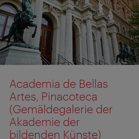
Academia de Bellas
Artes, Pinacoteca
(Gemäldegalerie der
Akademie der
bildenden Künste)