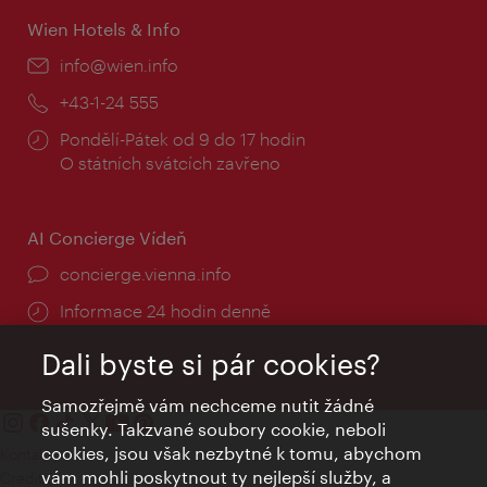
Wien Hotels & Info
E-
info@wien.info
mail:
Telefon:
+43-1-24 555
Provozní
Pondělí-Pátek od 9 do 17 hodin
doba:
O státních svátcích zavřeno
AI Concierge Vídeň
concierge.vienna.info
Informace 24 hodin denně
Dali byste si pár cookies?
Samozřejmě vám nechceme nutit žádné
sušenky. Takzvané soubory cookie, neboli
cookies, jsou však nezbytné k tomu, abychom
Kontakty
vám mohli poskytnout ty nejlepší služby, a
Credits