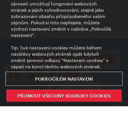
zároveň umožňují fungování webových
Prohlášení o ochraně osobních údajů
stránek a jejich vyhodnocování, stejně jako
Terms of Use
zobrazování obsahu přizpůsobeného vašim
Přístupnost
zájmům. Pokud si toto nepřejete, můžete
Kontakt pro tisk
výchozí nastavení změnit v nabídce „Pokročilá
Nastavení cookies
nastavení“.
© Copyright Wien Tourismus
Tip: Své nastavení cookies můžete během
návštěvy webových stránek opět kdykoli
změnit pomocí odkazu “Nastavení cookies” v
zápatí na konci těchto webových stránek.
POKROČILÉM NASTAVENÍ
PŘIJMOUT VŠECHNY SOUBORY COOKIES