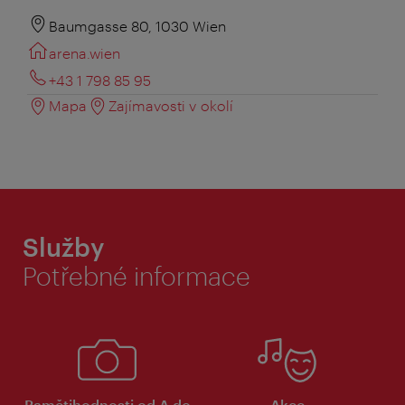
Baumgasse 80, 1030 Wien
arena.wien
+43 1 798 85 95
Mapa
Zajímavosti v okolí
Služby
Potřebné informace
Pamětihodnosti od A do
Akce