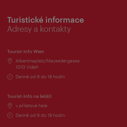
Turistické informace
Adresy a kontakty
Tourist-Info Wien
Místo:
Albertinaplatz/Maysedergasse
1010 Vídeň
Provozní
Denně od 9 do 18 hodin
doba:
Tourist-Info na letišti
Místo:
v příletové hale
Provozní
Denně od 9 do 18 hodin
doba: