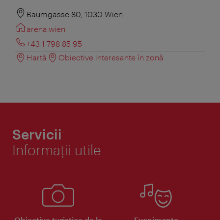
Baumgasse 80, 1030 Wien
arena.wien
+43 1 798 85 95
Hartă
Obiective interesante în zonă
Servicii
Informaţii utile
Obiective turistice de la
Evenimente