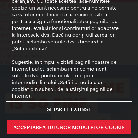
deranjăm. Cu toate acestea, aşa-numitele
cookie-uri sunt necesare pentru a ne permite
să vă oferim cel mai bun serviciu posibil şi
Contact
pentru a asigura funcţionalitatea paginilor de
Credits
Internet, evaluărilor şi conţinuturilor adaptate
Declaraţie privind protecţia datelor
la interesele dvs. Dacă nu doriţi utilizarea lor,
Terms of Use
puteţi schimba setările dvs. standard la
Accesibilitate
„Setări extinse“.
Contact presa
Setări module cookie
Sugestie: în timpul vizitării paginii noastre de
© Copyright Wien Tourismus
Internet puteţi schimba în orice moment
setările dvs. pentru cookie-uri, prin
intermediul linkului „Setările modulelor
cookie“ din subsol, de la sfârşitul paginii de
Internet.
SETĂRILE EXTINSE
ACCEPTAREA TUTUROR MODULELOR COOKIE