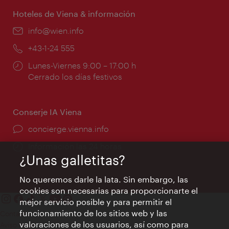
apertura:
Hoteles de Viena & información
e-
info@wien.info
mail:
Teléfono:
+43-1-24 555
Horarios
Lunes-Viernes 9:00 – 17:00 h
de
Cerrado los días festivos
apertura:
Conserje IA Viena
concierge.vienna.info
Información las 24 horas
¿Unas galletitas?
No queremos darle la lata. Sin embargo, las
cookies son necesarias para proporcionarte el
mejor servicio posible y para permitir el
funcionamiento de los sitios web y las
Contacto
valoraciones de los usuarios, así como para
Aviso legal