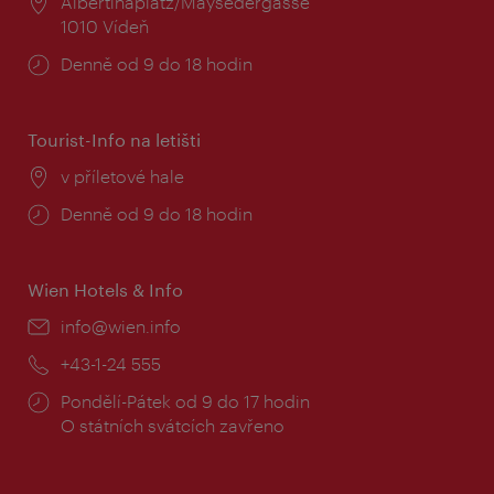
Místo:
Albertinaplatz/Maysedergasse
1010 Vídeň
Provozní
Denně od 9 do 18 hodin
doba:
Tourist-Info na letišti
Místo:
v příletové hale
Provozní
Denně od 9 do 18 hodin
doba:
Wien Hotels & Info
E-
info@wien.info
mail:
Telefon:
+43-1-24 555
Provozní
Pondělí-Pátek od 9 do 17 hodin
doba:
O státních svátcích zavřeno