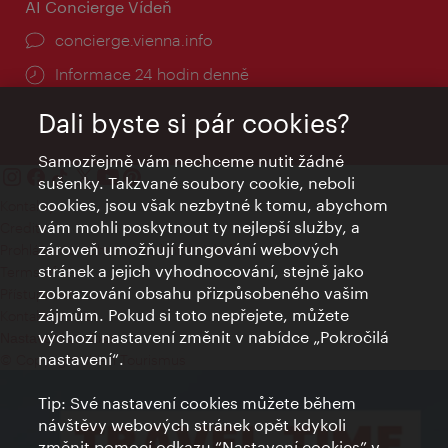
AI Concierge Vídeň
concierge.vienna.info
Informace 24 hodin denně
Dali byste si pár cookies?
Samozřejmě vám nechceme nutit žádné
sušenky. Takzvané soubory cookie, neboli
cookies, jsou však nezbytné k tomu, abychom
Kontakty
vám mohli poskytnout ty nejlepší služby, a
Credits
zároveň umožňují fungování webových
Prohlášení o ochraně osobních údajů
stránek a jejich vyhodnocování, stejně jako
Terms of Use
zobrazování obsahu přizpůsobeného vašim
Přístupnost
zájmům. Pokud si toto nepřejete, můžete
Kontakt pro tisk
výchozí nastavení změnit v nabídce „Pokročilá
Nastavení cookies
nastavení“.
© Copyright Wien Tourismus
Tip: Své nastavení cookies můžete během
návštěvy webových stránek opět kdykoli
změnit pomocí odkazu “Nastavení cookies” v