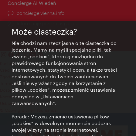
Concierge AI Wiedeń
concierge.vienna.info
Informacje przez całą dobę
Może ciasteczka?
Nie chodzi nam rzecz jasna o te ciasteczka do
jedzenia. Mamy na myśli specjalne pliki, tak
zwane „cookies”, które są niezbędne do
prawidłowego funkcjonowania stron
Kontakt
internetowych, statystyk i ocen, a także treści
Credits
dostosowanych do Twoich zainteresowań.
Zgoda na przetwarzanie danych osobowych
Jeśli nie wyrażasz zgody na korzystanie z
Terms of Use
plików „cookies”, możesz zmienić ustawienia
Dostępność
domyślne w „Ustawieniach
Kontakt prasowy
zaawansowanych”.
Ustawienia cookies
© Copyright Wien Tourismus
Porada: Możesz zmienić ustawienia plików
„cookies” w dowolnym momencie podczas
swojej wizyty na stronie internetowej,