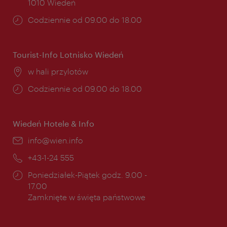
1010 Wiedeń
Godziny
Codziennie od 09.00 do 18.00
otwarcia:
Tourist-Info Lotnisko Wiedeń
Miejsce:
w hali przylotów
Godziny
Codziennie od 09.00 do 18.00
otwarcia:
Wiedeń Hotele & Info
E-
info@wien.info
mail:
Telefon:
+43-1-24 555
Godziny
Poniedziałek-Piątek godz. 9.00 -
otwarcia:
17.00
Zamknięte w święta państwowe