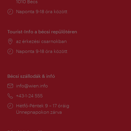
1010 Bécs
Nyitva
Naponta 9-18 óra között
tartás:
Tourist-Info a bécsi repülőtéren
Helyszín:
az érkezési csarnokban
Nyitva
Naponta 9-18 óra között
tartás:
Bécsi szállodák & infó
E-
info@wien.info
mail:
Telefon:
+43-1-24 555
Nyitva
Hétfő-Péntek 9 – 17 óráig
tartás:
Ünnepnapokon zárva