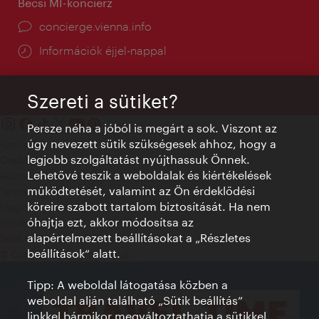
Bécsi MI-konciérz
concierge.vienna.info
Információk éjjel-nappal
Szereti a sütiket?
Persze néha a jóból is megárt a sok. Viszont az
úgy nevezett sütik szükségesek ahhoz, hogy a
Kapcsolat
legjobb szolgáltatást nyújthassuk Önnek.
Credits
Lehetővé teszik a weboldalak és kiértékelések
Adatvédelmi nyilatkozat
működtetését, valamint az Ön érdeklődési
Terms of Use
köreire szabott tartalom biztosítását. Ha nem
Megközelíthetőség
óhajtja ezt, akkor módosítsa az
Sajtókapcsolat
alapértelmezett beállításokat a „Részletes
Sütik beállítása
beállítások“ alatt.
© Copyright WienTourismus
Tipp: A weboldal látogatása közben a
weboldal alján található „Sütik beállítás”
linkkel bármikor megváltoztathatja a sütikkel