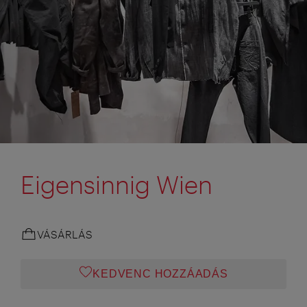
Eigensinnig Wien
VÁSÁRLÁS
KEDVENC HOZZÁADÁS