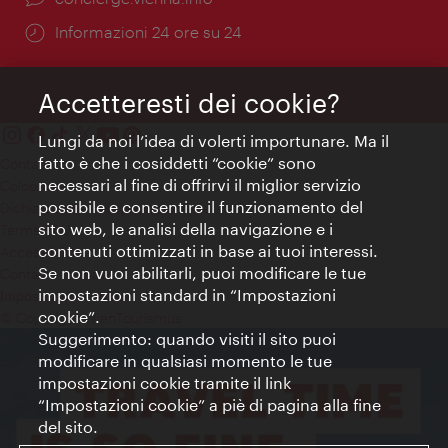
Öffnungszeiten:
Informazioni 24 ore su 24
Accetteresti dei cookie?
Lungi da noi l’idea di volerti importunare. Ma il
fatto è che i cosiddetti “cookie” sono
Contatti
necessari al fine di offrirvi il miglior servizio
Colophon
possibile e consentire il funzionamento del
Dichiarazione sulla protezione dei dati
sito web, le analisi della navigazione e i
Terms of Use
contenuti ottimizzati in base ai tuoi interessi.
Accessibilità
Se non vuoi abilitarli, puoi modificare le tue
Contatto stampa
impostazioni standard in “Impostazioni
Impostazioni cookie
cookie”.
© Copyright WienTourismus
Suggerimento: quando visiti il sito puoi
modificare in qualsiasi momento le tue
impostazioni cookie tramite il link
“Impostazioni cookie” a piè di pagina alla fine
del sito.