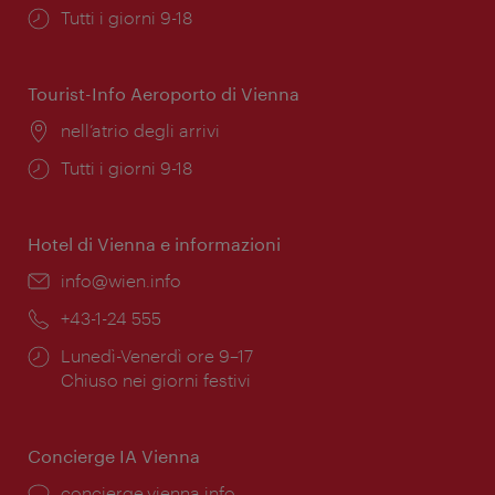
Orari
Tutti i giorni 9-18
di
apertura:
Tourist-Info Aeroporto di Vienna
Posizione:
nell’atrio degli arrivi
Orari
Tutti i giorni 9-18
di
apertura:
Hotel di Vienna e informazioni
Email:
info@wien.info
Telefono:
+43-1-24 555
Orari
Lunedì-Venerdì ore 9–17
di
Chiuso nei giorni festivi
apertura:
Concierge IA Vienna
Ort:
concierge.vienna.info