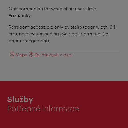
One companion for wheelchair users free.
Poznámky
Restroom accessible only by stairs (door width: 64
cm), no elevator, seeing-eye dogs permitted (by
prior arrangement).
Mapa
Zajímavosti v okolí
Služby
Potřebné informace