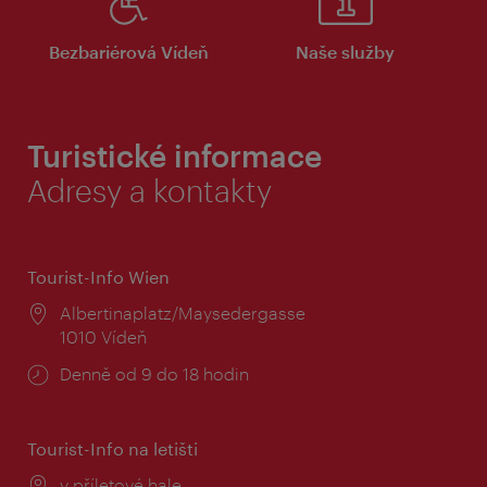
Bezbariérová Vídeň
Naše služby
Turistické informace
Adresy a kontakty
Tourist-Info Wien
Místo:
Albertinaplatz/Maysedergasse
1010 Vídeň
Provozní
Denně od 9 do 18 hodin
doba:
Tourist-Info na letišti
Místo:
v příletové hale