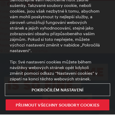
sušenky. Takzvané soubory cookie, neboli
cookies, jsou však nezbytné k tomu, abychom
Kontakty
vám mohli poskytnout ty nejlepší služby, a
Credits
zároveň umožňují fungování webových
Prohlášení o ochraně osobních údajů
stránek a jejich vyhodnocování, stejně jako
Terms of Use
zobrazování obsahu přizpůsobeného vašim
Přístupnost
zájmům. Pokud si toto nepřejete, můžete
Kontakt pro tisk
výchozí nastavení změnit v nabídce „Pokročilá
Nastavení cookies
nastavení“.
© Copyright Wien Tourismus
Tip: Své nastavení cookies můžete během
návštěvy webových stránek opět kdykoli
změnit pomocí odkazu “Nastavení cookies” v
zápatí na konci těchto webových stránek.
POKROČILÉM NASTAVENÍ
PŘIJMOUT VŠECHNY SOUBORY COOKIES