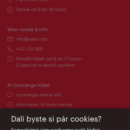
Provozní
Denně od 9 do 18 hodin
doba:
Wien Hotels & Info
E-
info@wien.info
mail:
Telefon:
+43-1-24 555
Provozní
Pondělí-Pátek od 9 do 17 hodin
doba:
O státních svátcích zavřeno
AI Concierge Vídeň
concierge.vienna.info
Informace 24 hodin denně
Dali byste si pár cookies?
Samozřejmě vám nechceme nutit žádné