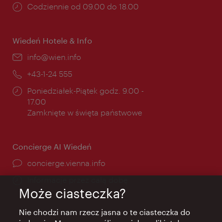
Godziny
Codziennie od 09.00 do 18.00
otwarcia:
Wiedeń Hotele & Info
E-
info@wien.info
mail:
Telefon:
+43-1-24 555
Godziny
Poniedziałek-Piątek godz. 9.00 -
otwarcia:
17.00
Zamknięte w święta państwowe
Concierge AI Wiedeń
concierge.vienna.info
Informacje przez całą dobę
Może ciasteczka?
Nie chodzi nam rzecz jasna o te ciasteczka do