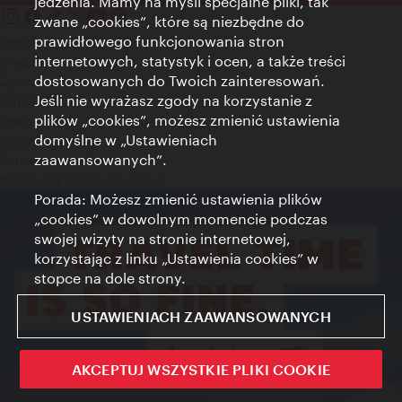
jedzenia. Mamy na myśli specjalne pliki, tak
zwane „cookies”, które są niezbędne do
prawidłowego funkcjonowania stron
Kontakt
internetowych, statystyk i ocen, a także treści
Credits
dostosowanych do Twoich zainteresowań.
Zgoda na przetwarzanie danych osobowych
Jeśli nie wyrażasz zgody na korzystanie z
Terms of Use
plików „cookies”, możesz zmienić ustawienia
Dostępność
domyślne w „Ustawieniach
Kontakt prasowy
zaawansowanych”.
Ustawienia cookies
© Copyright Wien Tourismus
Porada: Możesz zmienić ustawienia plików
„cookies” w dowolnym momencie podczas
swojej wizyty na stronie internetowej,
korzystając z linku „Ustawienia cookies” w
stopce na dole strony.
USTAWIENIACH ZAAWANSOWANYCH
AKCEPTUJ WSZYSTKIE PLIKI COOKIE