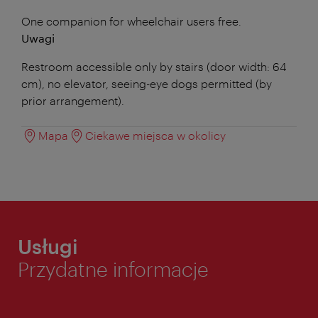
One companion for wheelchair users free.
Uwagi
Restroom accessible only by stairs (door width: 64
cm), no elevator, seeing-eye dogs permitted (by
prior arrangement).
Mapa
Ciekawe miejsca w okolicy
Usługi
Przydatne informacje