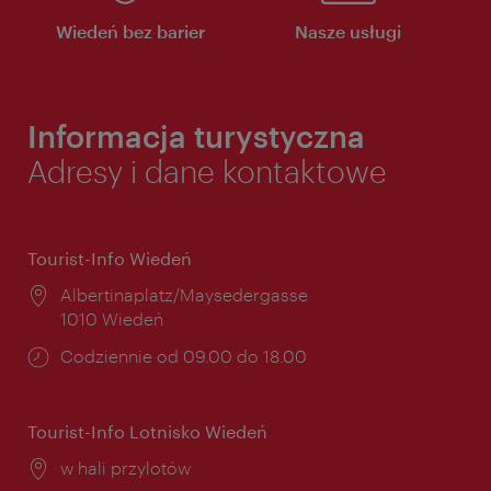
Wiedeń bez barier
Nasze usługi
Informacja turystyczna
Adresy i dane kontaktowe
Tourist-Info Wiedeń
Miejsce:
Albertinaplatz/Maysedergasse
1010 Wiedeń
Godziny
Codziennie od 09.00 do 18.00
otwarcia:
Tourist-Info Lotnisko Wiedeń
Miejsce:
w hali przylotów