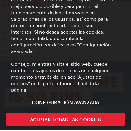
mejor servicio posible y para permitir el
funcionamiento de los sitios web y las
Contacto
valoraciones de los usuarios, así como para
Aviso legal
ofrecer un contenido adaptado a sus
Política de privacidad de datos
intereses. Si no desea aceptar las cookies,
Terms of Use
tiene la posibilidad de cambiar la
Accesibilidad
configuración por defecto en "Configuración
Contacto para la prensa
avanzada".
Ajustes de cookie
© Copyright WienTourismus
Consejo: mientras visita el sitio web, puede
cambiar sus ajustes de cookies en cualquier
momento a través del enlace "Ajustes de
cookies" en la parte inferior al final de la
página.
CONFIGURACIÓN AVANZADA
ACEPTAR TODAS LAS COOKIES