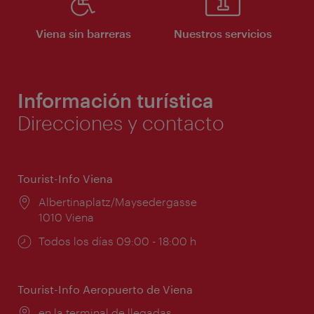
Viena sin barreras
Nuestros servicios
Información turística
Direcciones y contacto
Tourist-Info Viena
Lugar:
Albertinaplatz/Maysedergasse
1010 Viena
Horarios
Todos los días 09:00 - 18:00 h
de
apertura:
Tourist-Info Aeropuerto de Viena
Lugar:
en la terminal de llegadas