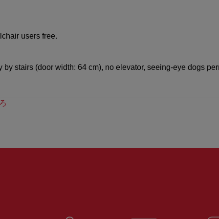
hair users free.
by stairs (door width: 64 cm), no elevator, seeing-eye dogs perm
ろ