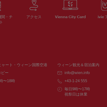
機関・チ
アクセス
Vienna City Card
ivie
ト
ヒャート・ウィーン国際空港
ウィーン観光＆宿泊案内
ロビー
E
info@wien.info
メ
時〜18時
電
+43-1-24 555
ー
話
ル：
営
毎日9時〜17時
番
業
祝祭日は休業
号：
時
間：