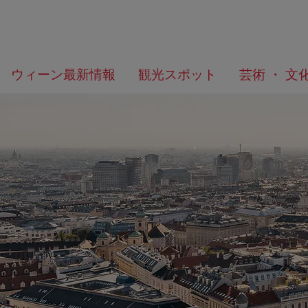
メ
こ
何
ウィーン最新情報
観光スポット
芸術 ・ 文
ニ
の
を
ュ
ペ
お
ー
ー
探
へ
ジ
し
の
で
ト
す
ッ
か？
プ
へ