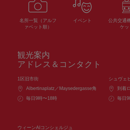
名所一覧（アルフ
イベント
公共交通
ァベット順）
ケッ
観光案内
アドレス＆コンタクト
1区旧市街
シュヴェ
場
Albertinaplatz／Maysedergasse角
場
到着
所：
所：
営
毎日9時〜18時
営
毎日9
業
業
時
時
間：
間：
ウィーンAIコンシェルジュ