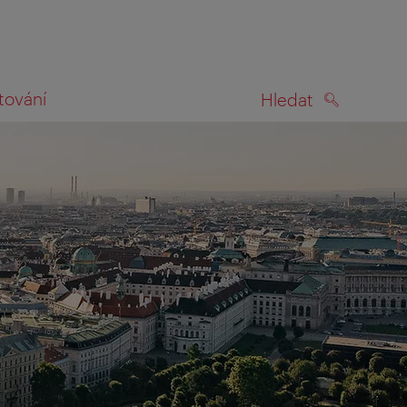
tování
Hledat
HLEDAT
na mapě