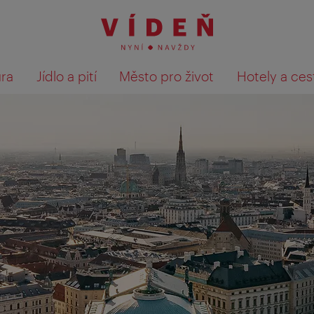
ura
Jídlo a pití
Město pro život
Hotely a ces
Výsledky hledání zobrazit 