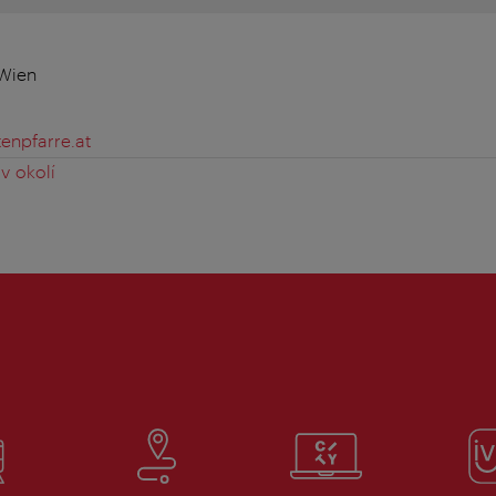
 Wien
tenpfarre.at
v okolí