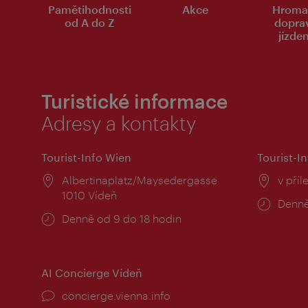
Pamětihodnosti
Akce
Hroma
od A do Z
dopra
jízde
Turistické informace
Adresy a kontakty
Tourist-Info Wien
Tourist-In
Místo:
Albertinaplatz/Maysedergasse
Místo
v příl
1010 Vídeň
Provo
Denně
Provozní
Denně od 9 do 18 hodin
doba:
doba:
AI Concierge Vídeň
concierge.vienna.info