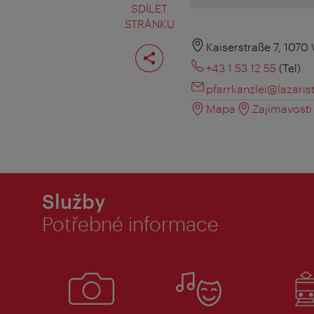
SDÍLET
STRÁNKU
Rozdělit
Kaiserstraße 7, 1070
stranu
+43 1 53 12 55
(Tel)
pfarrkanzlei@lazaris
Mapa
Zajímavosti 
Služby
Potřebné informace