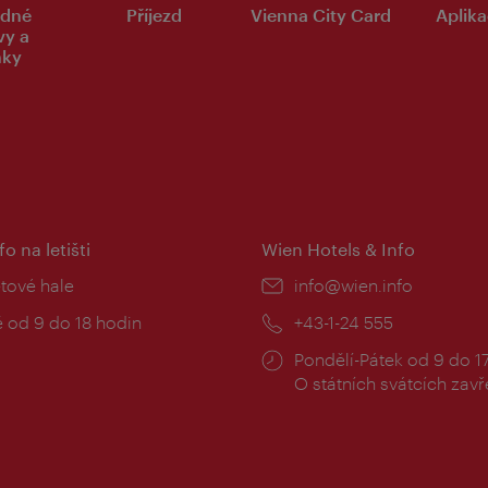
dné
Příjezd
Vienna City Card
Aplika
vy a
nky
fo na letišti
Wien Hotels & Info
:
etové hale
E-
info@wien.info
mail:
zní
 od 9 do 18 hodin
Telefon:
+43-1-24 555
Provozní
Pondělí-Pátek od 9 do 1
doba:
O státních svátcích zav