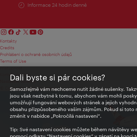
Informace 24 hodin denně
Kontakty
Credits
Prohlášení o ochraně osobních údajů
Terms of Use
Přístupnost
Kontakt pro tisk
Dali byste si pár cookies?
Nastavení cookies
© Copyright Wien Tourismus
Samozřejmě vám nechceme nutit žádné sušenky. Takzv
jsou však nezbytné k tomu, abychom vám mohli poskytn
umožňují fungování webových stránek a jejich vyhodno
obsahu přizpůsobeného vašim zájmům. Pokud si toto n
změnit v nabídce „Pokročilá nastavení“.
Tip: Své nastavení cookies můžete během návštěvy we
pomocí odkazu “Nastavení cookies” v zápatí na konci 