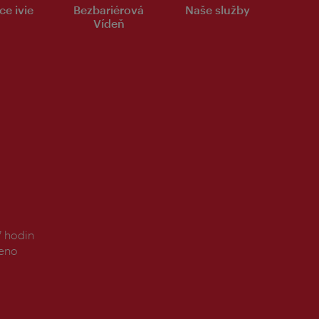
ce ivie
Bezbariérová
Naše služby
Vídeň
7 hodin
řeno