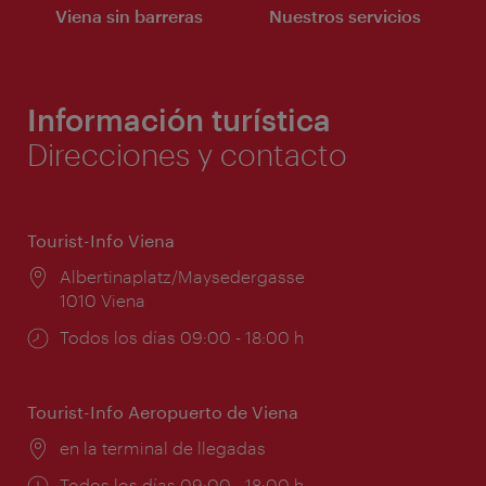
Viena sin barreras
Nuestros servicios
Información turística
Direcciones y contacto
Tourist-Info Viena
Lugar:
Albertinaplatz/Maysedergasse
1010 Viena
Horarios
Todos los días 09:00 - 18:00 h
de
apertura:
Tourist-Info Aeropuerto de Viena
Lugar:
en la terminal de llegadas
Horarios
Todos los días 09:00 - 18:00 h