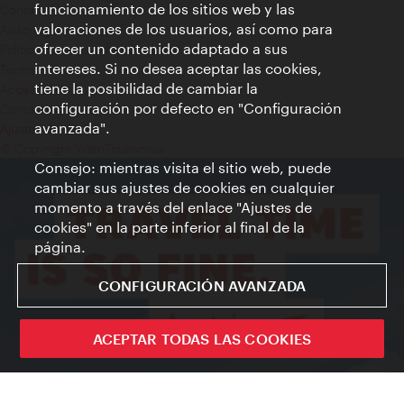
funcionamiento de los sitios web y las
Contacto
valoraciones de los usuarios, así como para
Aviso legal
ofrecer un contenido adaptado a sus
Política de privacidad de datos
intereses. Si no desea aceptar las cookies,
Terms of Use
tiene la posibilidad de cambiar la
Accesibilidad
configuración por defecto en "Configuración
Contacto para la prensa
avanzada".
Ajustes de cookie
© Copyright WienTourismus
Consejo: mientras visita el sitio web, puede
cambiar sus ajustes de cookies en cualquier
momento a través del enlace "Ajustes de
cookies" en la parte inferior al final de la
página.
CONFIGURACIÓN AVANZADA
ACEPTAR TODAS LAS COOKIES