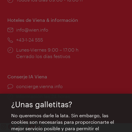
de
apertura:
Hoteles de Viena & información
e-
info@wien.info
mail:
Teléfono:
+43-1-24 555
Horarios
Lunes-Viernes 9:00 – 17:00 h
de
Cerrado los días festivos
apertura:
Conserje IA Viena
concierge.vienna.info
Información las 24 horas
¿Unas galletitas?
No queremos darle la lata. Sin embargo, las
cookies son necesarias para proporcionarte el
mejor servicio posible y para permitir el