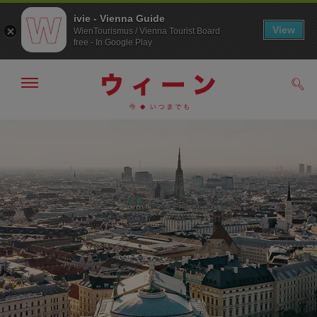
ivie - Vienna Guide
View
WienTourismus / Vienna Tourist Board
free - In Google Play
メ
検
ニ
索
ュ
メ
こ
す
ー
る
ニ
の
の
ュ
ペ
表
ー
ー
示・
非
へ
ジ
表
の
示
ト
ッ
プ
へ