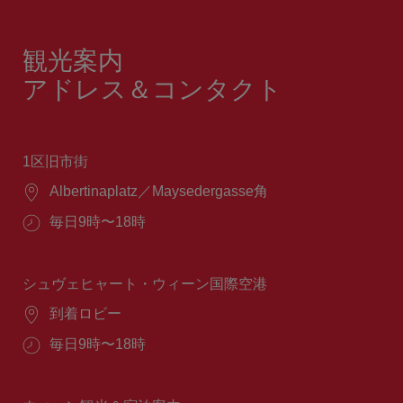
観光案内
アドレス＆コンタクト
1区旧市街
場
Albertinaplatz／Maysedergasse角
所：
営
毎日9時〜18時
業
時
間：
シュヴェヒャート・ウィーン国際空港
場
到着ロビー
所：
営
毎日9時〜18時
業
時