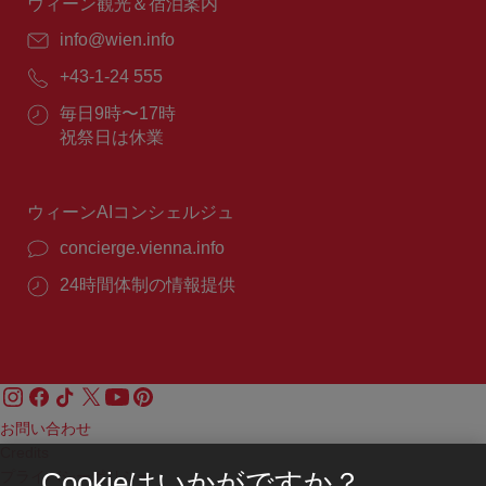
間：
ウィーン観光＆宿泊案内
E
info@wien.info
メ
電
+43-1-24 555
ー
話
ル：
営
毎日9時〜17時
番
業
祝祭日は休業
号：
時
間：
ウィーンAIコンシェルジュ
concierge.vienna.info
24時間体制の情報提供
お問い合わせ
Credits
プライバシーポリシー
Cookieはいかがですか？