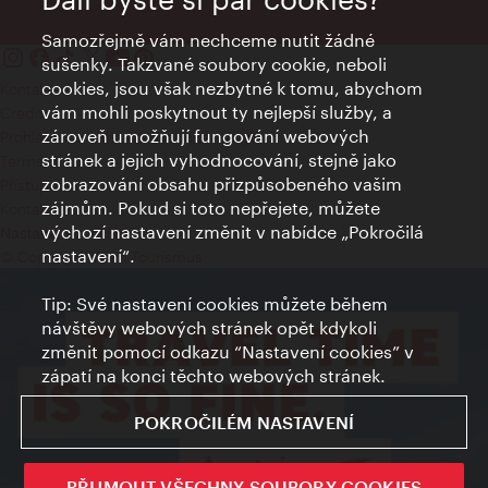
Samozřejmě vám nechceme nutit žádné
sušenky. Takzvané soubory cookie, neboli
cookies, jsou však nezbytné k tomu, abychom
Kontakty
vám mohli poskytnout ty nejlepší služby, a
Credits
zároveň umožňují fungování webových
Prohlášení o ochraně osobních údajů
stránek a jejich vyhodnocování, stejně jako
Terms of Use
zobrazování obsahu přizpůsobeného vašim
Přístupnost
zájmům. Pokud si toto nepřejete, můžete
Kontakt pro tisk
výchozí nastavení změnit v nabídce „Pokročilá
Nastavení cookies
nastavení“.
© Copyright Wien Tourismus
Tip: Své nastavení cookies můžete během
návštěvy webových stránek opět kdykoli
změnit pomocí odkazu “Nastavení cookies” v
zápatí na konci těchto webových stránek.
POKROČILÉM NASTAVENÍ
PŘIJMOUT VŠECHNY SOUBORY COOKIES