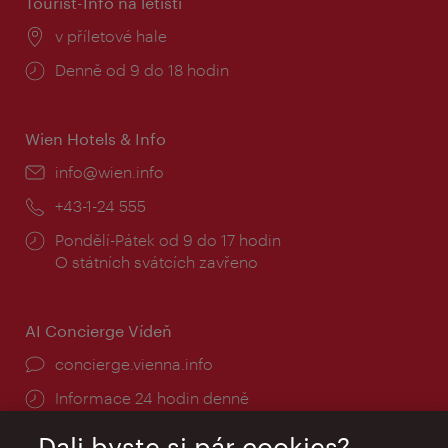
Tourist-Info na letišti
Místo:
v příletové hale
Provozní
Denně od 9 do 18 hodin
doba:
Wien Hotels & Info
E-
info@wien.info
mail:
Telefon:
+43-1-24 555
Provozní
Pondělí-Pátek od 9 do 17 hodin
doba:
O státních svátcích zavřeno
AI Concierge Vídeň
concierge.vienna.info
Informace 24 hodin denně
Dali byste si pár cookies?