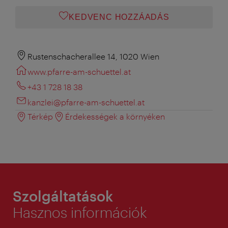
KEDVENC HOZZÁADÁS
Rustenschacherallee 14, 1020 Wien
www.pfarre-am-schuettel.at
+43 1 728 18 38
kanzlei@pfarre-am-schuettel.at
Térkép
Érdekességek a környéken
Szolgáltatások
Hasznos információk