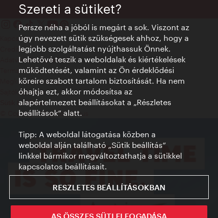
Szereti a sütiket?
Persze néha a jóból is megárt a sok. Viszont az
úgy nevezett sütik szükségesek ahhoz, hogy a
Kapcsolat
legjobb szolgáltatást nyújthassuk Önnek.
Credits
Lehetővé teszik a weboldalak és kiértékelések
Adatvédelmi nyilatkozat
működtetését, valamint az Ön érdeklődési
Terms of Use
köreire szabott tartalom biztosítását. Ha nem
Megközelíthetőség
óhajtja ezt, akkor módosítsa az
Sajtókapcsolat
alapértelmezett beállításokat a „Részletes
Sütik beállítása
beállítások“ alatt.
© Copyright WienTourismus
Tipp: A weboldal látogatása közben a
weboldal alján található „Sütik beállítás”
linkkel bármikor megváltoztathatja a sütikkel
kapcsolatos beállításait.
RESZLETES BEÁLLÍTÁSOKBAN
AS ÖSSZES SÜTI ELFOGADÁSA