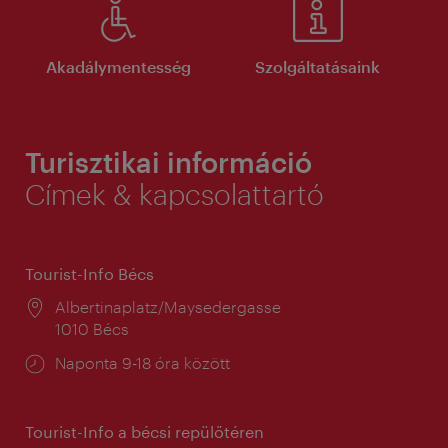
Akadálymentesség
Szolgáltatásaink
Turisztikai információ
Címek & kapcsolattartó
Tourist-Info Bécs
Helyszín:
Albertinaplatz/Maysedergasse
1010 Bécs
Nyitva
Naponta 9-18 óra között
tartás:
Tourist-Info a bécsi repülőtéren