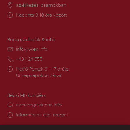
Helyszín:
az érkezési csarnokban
Nyitva
Naponta 9-18 óra között
tartás:
Bécsi szállodák & infó
E-
info@wien.info
mail:
Telefon:
+43-1-24 555
Nyitva
Hétfő-Péntek 9 – 17 óráig
tartás:
Ünnepnapokon zárva
Bécsi MI-konciérz
concierge.vienna.info
Információk éjjel-nappal