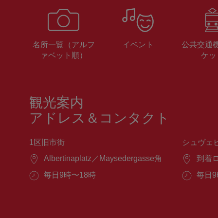
名所一覧（アルフ
イベント
公共交通
ァベット順）
ケッ
観光案内
アドレス＆コンタクト
1区旧市街
シュヴェ
場
Albertinaplatz／Maysedergasse角
場
到着
所：
所：
営
毎日9時〜18時
営
毎日9
業
業
時
時
間：
間：