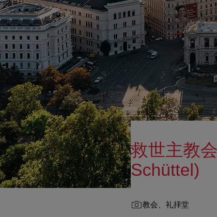
救世主教会アム
Schüttel)
教会、礼拝堂