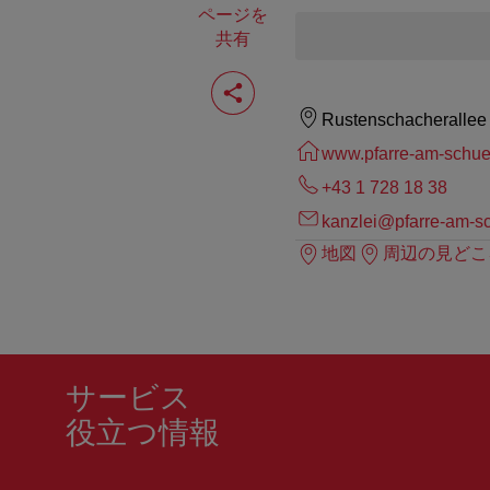
ページを
共有
ペ
ー
ジ
Rustenschacherallee
を
共
www.pfarre-am-schuet
有
+43 1 728 18 38
す
る
kanzlei@pfarre-am-sc
地図
周辺の見どこ
サービス
役立つ情報