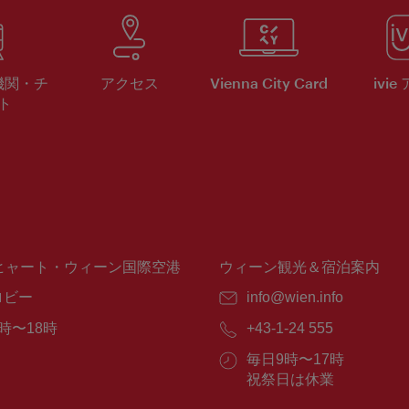
機関・チ
アクセス
Vienna City Card
ivie
ト
ヒャート・ウィーン国際空港
ウィーン観光＆宿泊案内
ロビー
E
info@wien.info
メ
時〜18時
電
+43-1-24 555
ー
話
ル：
営
毎日9時〜17時
番
業
祝祭日は休業
号：
時