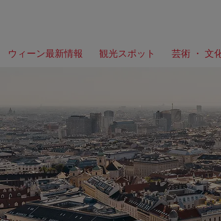
メ
こ
何
ウィーン最新情報
観光スポット
芸術 ・ 文
ニ
の
を
ュ
ペ
お
ー
ー
探
へ
ジ
し
の
で
ト
す
ッ
か？
プ
へ