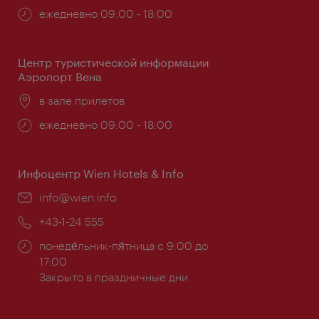
Часы
ежедневно 09:00 - 18:00
работы:
Центр туристической информации
Аэропорт Вена
Расположение:
в зале прилетов
Часы
ежедневно 09:00 - 18:00
работы:
Инфоцентр Wien Hotels & Info
Эл.
info@wien.info
почта:
Телефон:
+43-1-24 555
Часы
понеде́льник-пя́тница с 9:00 до
работы:
17:00
Закрыто в праздничные дни