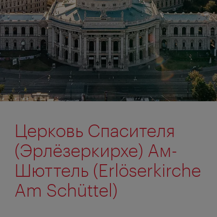
Церковь Спасителя
(Эрлёзеркирхе) Ам-
Шюттель (Erlöserkirche
Am Schüttel)