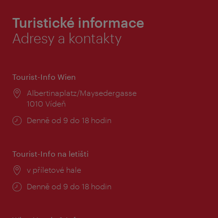
Turistické informace
Adresy a kontakty
Tourist-Info Wien
Místo:
Albertinaplatz/Maysedergasse
1010 Vídeň
Provozní
Denně od 9 do 18 hodin
doba:
Tourist-Info na letišti
Místo:
v příletové hale
Provozní
Denně od 9 do 18 hodin
doba: