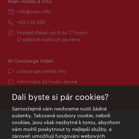
Wien Hotels & Info
E-
info@wien.info
mail:
Telefon:
+43-1-24 555
Provozní
Pondělí-Pátek od 9 do 17 hodin
doba:
O státních svátcích zavřeno
AI Concierge Vídeň
concierge.vienna.info
Informace 24 hodin denně
Dali byste si pár cookies?
Samozřejmě vám nechceme nutit žádné
sušenky. Takzvané soubory cookie, neboli
cookies, jsou však nezbytné k tomu, abychom
Kontakty
vám mohli poskytnout ty nejlepší služby, a
Credits
zároveň umožňují fungování webových
Prohlášení o ochraně osobních údajů