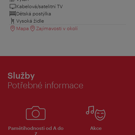
Kabelová/satelitní TV
Dětská postýlka
Vysoká židle
Mapa
Zajímavosti v okolí
Služby
Potřebné informace
Pamětihodnosti od A do
Akce
Z