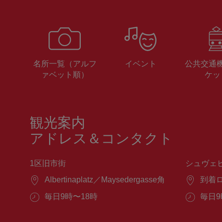
名所一覧（アルフ
イベント
公共交通
ァベット順）
ケッ
観光案内
アドレス＆コンタクト
1区旧市街
シュヴェ
場
Albertinaplatz／Maysedergasse角
場
到着
所：
所：
営
毎日9時〜18時
営
毎日9
業
業
時
時