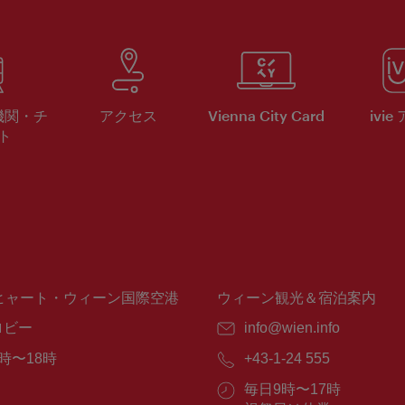
機関・チ
アクセス
Vienna City Card
ivie
ト
ヒャート・ウィーン国際空港
ウィーン観光＆宿泊案内
ロビー
E
info@wien.info
メ
時〜18時
電
+43-1-24 555
ー
話
ル：
営
毎日9時〜17時
番