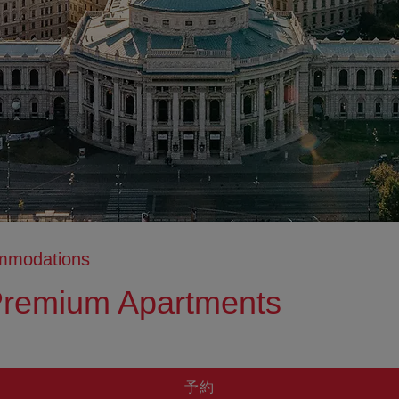
ommodations
Premium Apartments
tion anzeigen
ation ausblenden
予約