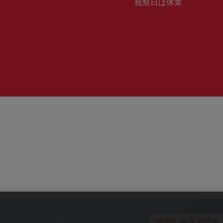
業
祝祭日は休業
号：
時
間：