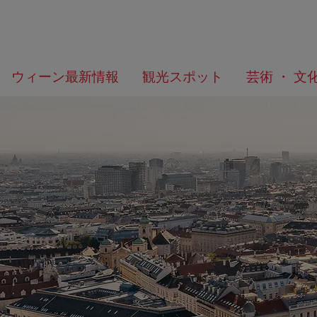
メ
こ
何
ウィーン最新情報
観光スポット
芸術 ・ 文
ニ
の
を
ュ
ペ
/>
お
ー
ー
探
へ
ジ
し
の
で
ト
す
ッ
か？
プ
へ