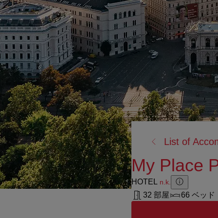
戻
List of Acc
る:
My Place 
HOTEL
n.k.
Zusatzinforma
Zusatzinform
32 部屋
66 ベッド