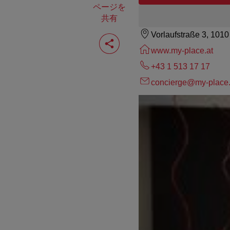
ページを
共有
Vorlaufstraße 3, 101
ペ
ー
www.my-place.at
ジ
を
+43 1 513 17 17
共
有
concierge@my-place.
す
る