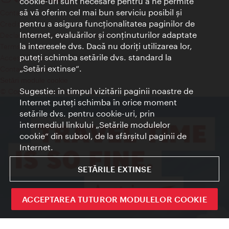
cookie-uri sunt necesare pentru a ne permite
să vă oferim cel mai bun serviciu posibil şi
Contact
pentru a asigura funcţionalitatea paginilor de
Credits
Internet, evaluărilor şi conţinuturilor adaptate
Declaraţie privind protecţia datelor
la interesele dvs. Dacă nu doriţi utilizarea lor,
Terms of Use
puteţi schimba setările dvs. standard la
Accesibilitate
„Setări extinse“.
Contact presa
Setări module cookie
Sugestie: în timpul vizitării paginii noastre de
© Copyright Wien Tourismus
Internet puteţi schimba în orice moment
setările dvs. pentru cookie-uri, prin
intermediul linkului „Setările modulelor
cookie“ din subsol, de la sfârşitul paginii de
Internet.
SETĂRILE EXTINSE
ACCEPTAREA TUTUROR MODULELOR COOKIE