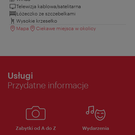
Telewizja kablowa/satelitarna
Łóżeczko ze szczebelkami
Wysokie krzesełko
Mapa
Ciekawe miejsca w okolicy
Usługi
Przydatne informacje
Zabytki od A do Z
Wydarzenia