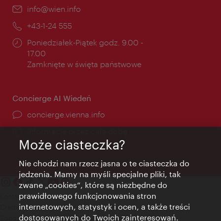
E-
info@wien.info
mail:
Telefon:
+43-1-24 555
Godziny
Poniedziałek-Piątek godz. 9.00 -
otwarcia:
17.00
Zamknięte w święta państwowe
Concierge AI Wiedeń
concierge.vienna.info
Informacje przez całą dobę
Może ciasteczka?
Nie chodzi nam rzecz jasna o te ciasteczka do
jedzenia. Mamy na myśli specjalne pliki, tak
zwane „cookies”, które są niezbędne do
prawidłowego funkcjonowania stron
Kontakt
internetowych, statystyk i ocen, a także treści
Credits
dostosowanych do Twoich zainteresowań.
Zgoda na przetwarzanie danych osobowych