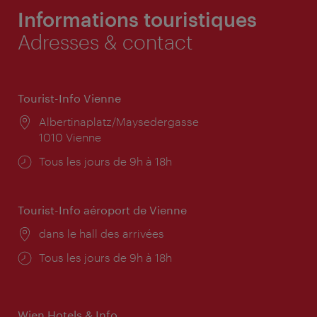
Informations touristiques
Adresses & contact
Tourist-Info Vienne
Lieu:
Albertinaplatz/Maysedergasse
1010 Vienne
Horaires
Tous les jours de 9h à 18h
d'ouverture:
Tourist-Info aéroport de Vienne
Lieu:
dans le hall des arrivées
Horaires
Tous les jours de 9h à 18h
d'ouverture:
Wien Hotels & Info