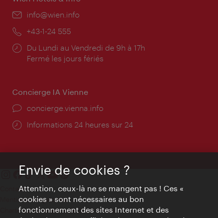
E-
info@wien.info
mail:
Téléphone:
+43-1-24 555
Horaires
Du Lundi au Vendredi de 9h à 17h
d'ouverture:
Fermé les jours fériés
Concierge IA Vienne
Ort:
concierge.vienna.info
Öffnungszeiten:
Informations 24 heures sur 24
Envie de cookies ?
Attention, ceux-là ne se mangent pas ! Ces «
Contact
cookies » sont nécessaires au bon
Mentions obligatoires
fonctionnement des sites Internet et des
Charte sur le respect de la vie privée