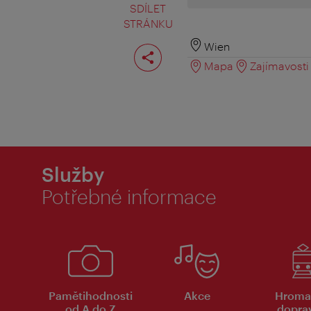
SDÍLET
STRÁNKU
Rozdělit
Wien
stranu
Mapa
Zajímavosti 
Služby
Potřebné informace
Pamětihodnosti
Akce
Hroma
od A do Z
dopra