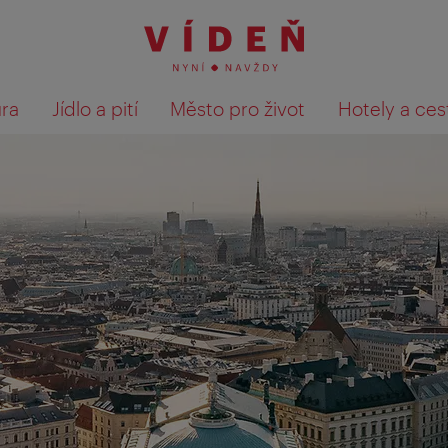
ura
Jídlo a pití
Město pro život
Hotely a ces
Výsledky hledání zobrazit 