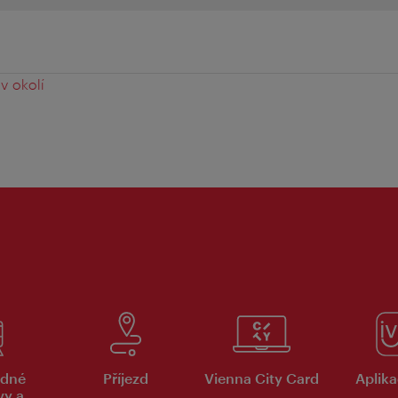
v okolí
dné
Příjezd
Vienna City Card
Aplika
vy a