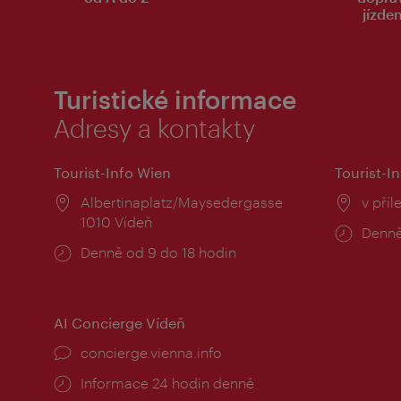
jízde
Turistické informace
Adresy a kontakty
Tourist-Info Wien
Tourist-In
Místo:
Albertinaplatz/Maysedergasse
Místo
v příl
1010 Vídeň
Provo
Denně
Provozní
Denně od 9 do 18 hodin
doba:
doba:
AI Concierge Vídeň
concierge.vienna.info
Informace 24 hodin denně