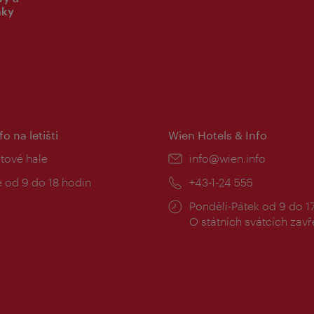
nky
fo na letišti
Wien Hotels & Info
:
etové hale
E-
info@wien.info
mail:
zní
 od 9 do 18 hodin
Telefon:
+43-1-24 555
Provozní
Pondělí-Pátek od 9 do 1
doba:
O státních svátcích zav