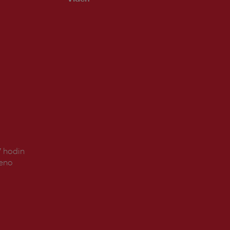
7 hodin
řeno