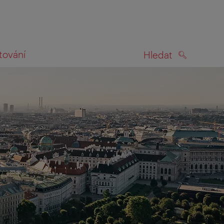
tování
Hledat
HLEDAT
na mapě